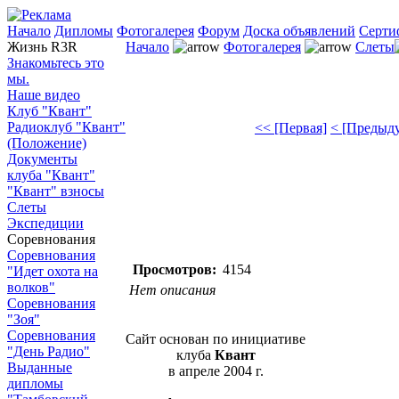
Начало
Дипломы
Фотогалерея
Форум
Доска объявлений
Серти
Жизнь R3R
Начало
Фотогалерея
Слеты
Знакомьтесь это
мы.
Наше видео
Клуб "Квант"
Радиоклуб "Квант"
<< [Первая]
< [Предыд
(Положение)
Документы
клуба "Квант"
"Квант" взносы
Слеты
Экспедиции
Соревнования
Соревнования
Просмотров:
4154
"Идет охота на
волков"
Нет описания
Соревнования
"Зоя"
Соревнования
Сайт основан по инициативе
"День Радио"
клуба
Квант
Выданные
в апреле 2004 г.
дипломы