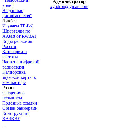
"Тамбовский
Администратор
волк"
xgudron@gmail.com
Выданные
дипломы "Зоя"
Ликбез
Изучаем TR4W
Шпаргалка по
AAtest от RW3AI
Коды регионов
России
Категории и
частоты
Частоты цифровой
радиосвязи
Калибровка
звуковой карты в
компьютере
Разное
Сведения о
позывном
Полезные ссылки
Обмен баннерами
Конструкции
RA3RBE