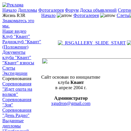
Начало
Дипломы
Фотогалерея
Форум
Доска объявлений
Серти
Жизнь R3R
Начало
Фотогалерея
Слеты
Знакомьтесь это
мы.
Наше видео
Клуб "Квант"
Радиоклуб "Квант"
(Положение)
Документы
клуба "Квант"
"Квант" взносы
Слеты
Экспедиции
Сайт основан по инициативе
Соревнования
клуба
Квант
Соревнования
в апреле 2004 г.
"Идет охота на
волков"
Администратор
Соревнования
xgudron@gmail.com
"Зоя"
Соревнования
"День Радио"
Выданные
дипломы