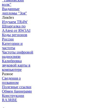
"Тамбовский
волк"
Выданные
дипломы "Зоя"
Ликбез
Изучаем TR4W
Шпаргалка по
AAtest от RW3AI
Коды регионов
России
Категории и
частоты
Частоты цифровой
радиосвязи
Калибровка
звуковой карты в
компьютере
Разное
Сведения о
позывном
Полезные ссылки
Обмен баннерами
Конструкции
RA3RBE