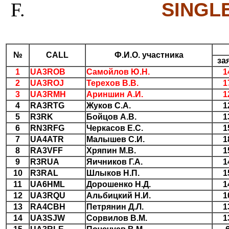
SINGL
№
CALL
Ф.И.О. участника
за
1
UA3ROB
Самойлов Ю.Н.
1
2
UA3ROJ
Терехов В.В.
1
3
UA3RMH
Ариншин А.И.
1
4
RA3RTG
Жуков С.А.
1
5
R3RK
Бойцов А.В.
1
6
RN3RFG
Черкасов Е.С.
1
7
UA4ATR
Малышев С.И.
1
8
RA3VFF
Хряпин М.В.
1
9
R3RUA
Яичников Г.А.
1
10
R3RAL
Шлыков Н.П.
1
11
UA6HML
Дорошенко Н.Д.
1
12
UA3RQU
Альбицкий Н.И.
1
13
RA4CBH
Петрянин Д.Л.
1
14
UA3SJW
Сорвилов В.М.
1