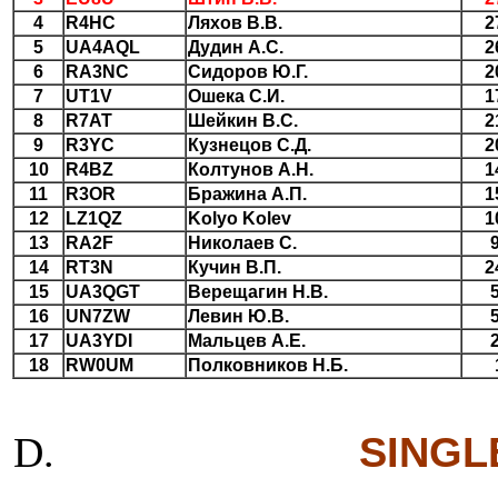
4
R4HC
Ляхов В.В.
2
5
UA4AQL
Дудин А.С.
2
6
RA3NC
Сидоров Ю.Г.
2
7
UT1V
Ошека С.И.
1
8
R7AT
Шейкин В.С.
2
9
R3YC
Кузнецов С.Д.
2
10
R4BZ
Колтунов А.Н.
1
11
R3OR
Бражина А.П.
1
12
LZ1QZ
Kolyo Kolev
1
13
RA2F
Николаев С.
14
RT3N
Кучин В.П.
2
15
UA3QGT
Верещагин Н.В.
16
UN7ZW
Левин Ю.В.
17
UA3YDI
Мальцев А.Е.
18
RW0UM
Полковников Н.Б.
SINGL