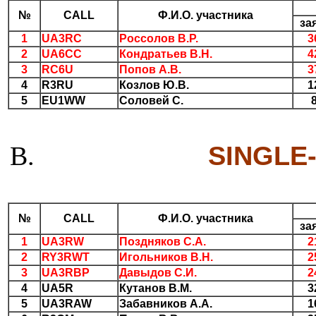
№
CALL
Ф.И.О. участника
за
1
UA3RC
Россолов В.Р.
3
2
UA6CC
Кондратьев В.Н.
4
3
RC6U
Попов А.В.
3
4
R3RU
Козлов Ю.В.
1
5
EU1WW
Соловей С.
SINGLE
№
CALL
Ф.И.О. участника
за
1
UA3RW
Поздняков С.А.
2
2
RY3RWT
Игольников В.Н.
2
3
UA3RBP
Давыдов С.И.
2
4
UA5R
Кутанов В.М.
3
5
UA3RAW
Забавников А.А.
1