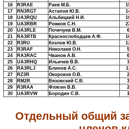
16
R3RAE
Раев М.Б.
1
17
RN3RGT
Астапов Ю.В.
1
18
UA3RQU
Альбицкий Н.И.
1
19
UA3RBR
Рожков С.Н.
2
20
UA3RLE
Почечуев В.М.
21
RA3RTB
Краснослободцев А.Ф.
1
22
R3RU
Козлов Ю.В.
1
23
R3RAF
Николаев О.Н.
24
RA3RAC
Чванов А.В.
25
UA3RHQ
Ильичев В.В.
26
RA3RLJ
Блинов А.С.
1
27
RZ3R
Окороков О.В.
28
RM2R
Вязовский С.В.
29
R3RAA
Флягин В.В.
30
UA3RVW
Бородин С.В.
Отдельный общий за
членов к