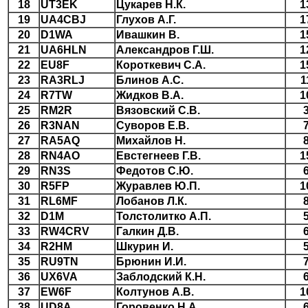
18
UT3EK
Цукарев Н.К.
1
19
UA4CBJ
Глухов А.Г.
1
20
D1WA
Ивашкин В.
1
21
UA6HLN
Александров Г.Ш.
1
22
EU8F
Короткевич С.А.
1
23
RA3RLJ
Блинов А.С.
1
24
R7TW
Жидков В.А.
1
25
RM2R
Вязовский С.В.
26
R3NAN
Суворов Е.В.
27
RA5AQ
Михайлов Н.
28
RN4AO
Евстегнеев Г.В.
1
29
RN3S
Федотов С.Ю.
30
R5FP
Журавлев Ю.П.
1
31
RL6MF
Лобанов Л.К.
32
D1M
Толстолитко А.П.
33
RW4CRV
Галкин Д.В.
34
R2HM
Шкурин И.
35
RU9TN
Брюнин И.И.
36
UX6VA
Заблодский К.Н.
37
EW6F
Колтунов А.В.
1
38
UD8A
Горовенко Н.А.