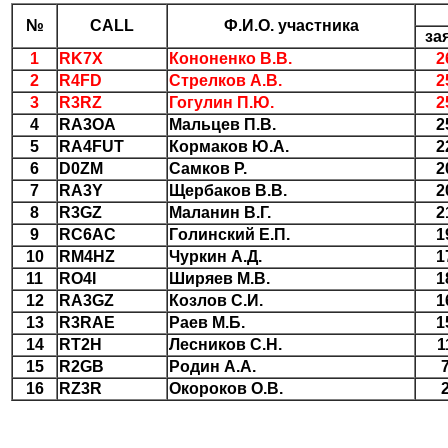
№
CALL
Ф.И.О. участника
за
1
RK7X
Кононенко В.В.
2
2
R4FD
Стрелков А.В.
2
3
R3RZ
Гогулин П.Ю.
2
4
RA3OA
Мальцев П.В.
2
5
RA4FUT
Кормаков Ю.А.
2
6
D0ZM
Самков Р.
2
7
RA3Y
Щербаков В.В.
2
8
R3GZ
Маланин В.Г.
2
9
RC6AC
Гoлинский Е.П.
1
10
RM4HZ
Чуркин А.Д.
1
11
RO4I
Ширяев М.В.
1
12
RA3GZ
Козлов С.И.
1
13
R3RAE
Раев М.Б.
1
14
RT2H
Лесников С.Н.
1
15
R2GB
Родин А.А.
16
RZ3R
Окороков О.В.