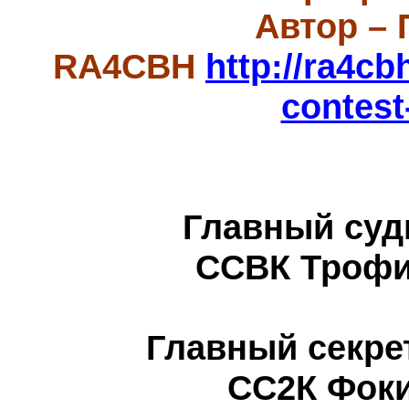
Автор – 
RA4CBH
http://ra4cb
contest
Главный суд
ССВК Трофим
Главный секре
СС2К Фоки