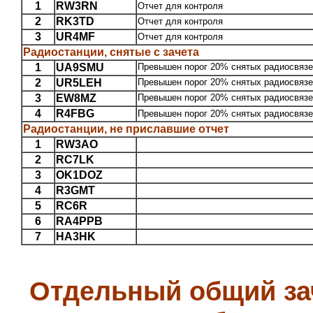
1
RW3RN
Отчет для контроля
2
RK3TD
Отчет для контроля
3
UR4MF
Отчет для контроля
Радиостанции, снятые с зачета
1
UA9SMU
Превышен порог 20% снятых радиосвязей 
2
UR5LEH
Превышен порог 20% снятых радиосвязей 
3
EW8MZ
Превышен порог 20% снятых радиосвязей 
4
R4FBG
Превышен порог 20% снятых радиосвязей 
Радиостанции, не приславшие отчет
1
RW3AO
2
RC7LK
3
OK1DOZ
4
R3GMT
5
RC6R
6
RA4PPB
7
HA3HK
Отдельный общий зач