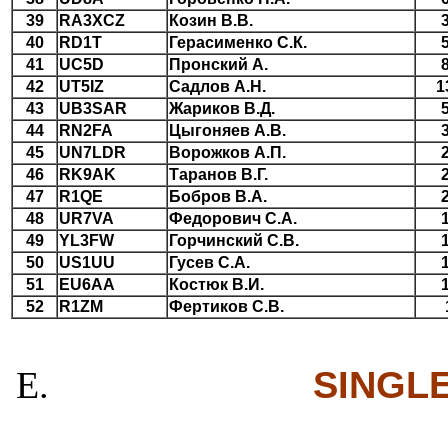
39
RA3XCZ
Козин В.В.
40
RD1T
Герасименко С.К.
41
UC5D
Пронский А.
42
UT5IZ
Садлов А.Н.
1
43
UB3SAR
Жариков В.Д.
44
RN2FA
Цыгоняев А.В.
45
UN7LDR
Ворожков А.П.
46
RK9AK
Таранов В.Г.
47
R1QE
Бобров В.А.
48
UR7VA
Федорович С.А.
49
YL3FW
Горчинский С.В.
50
US1UU
Гусев С.А.
51
EU6AA
Костюк В.И.
52
R1ZM
Фертиков С.В.
SINGLE