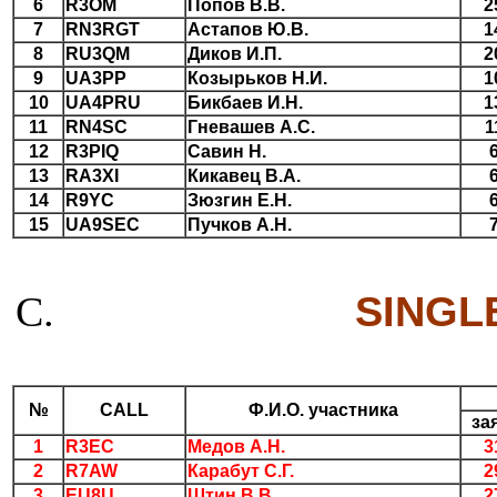
6
R3OM
Попов В.В.
2
7
RN3RGT
Астапов Ю.В.
1
8
RU3QM
Диков И.П.
2
9
UA3PP
Козырьков Н.И.
1
10
UA4PRU
Бикбаев И.Н.
1
11
RN4SC
Гневашев А.С.
1
12
R3PIQ
Савин Н.
13
RA3XI
Кикавец В.А.
14
R9YC
Зюзгин Е.Н.
15
UA9SEC
Пучков А.Н.
SINGL
№
CALL
Ф.И.О. участника
за
1
R3EC
Медов А.Н.
3
2
R7AW
Карабут С.Г.
2
3
EU8U
Штин В.В.
2