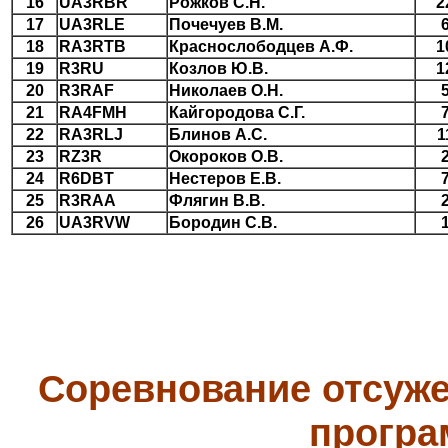
16
UA3RBR
Рожков С.Н.
2
17
UA3RLE
Почечуев В.М.
18
RA3RTB
Краснослободцев А.Ф.
1
19
R3RU
Козлов Ю.В.
1
20
R3RAF
Николаев О.Н.
21
RA4FMH
Кайгородова С.Г.
22
RA3RLJ
Блинов А.С.
1
23
RZ3R
Окороков О.В.
24
R6DBT
Нестеров Е.В.
25
R3RAA
Флягин В.В.
26
UA3RVW
Бородин С.В.
Соревнование отсуже
програ