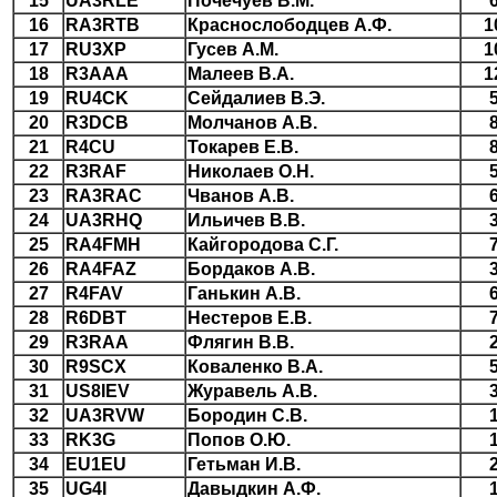
15
UA3RLE
Почечуев В.М.
16
RA3RTB
Краснослободцев А.Ф.
1
17
RU3XP
Гусев А.М.
1
18
R3AAA
Малеев В.А.
1
19
RU4CK
Сейдалиев В.Э.
20
R3DCB
Молчанов А.В.
21
R4CU
Токарев Е.В.
22
R3RAF
Николаев О.Н.
23
RA3RAC
Чванов А.В.
24
UA3RHQ
Ильичев В.В.
25
RA4FMH
Кайгородова С.Г.
26
RA4FAZ
Бордаков А.В.
27
R4FAV
Ганькин А.В.
28
R6DBT
Нестеров Е.В.
29
R3RAA
Флягин В.В.
30
R9SCX
Коваленко В.А.
31
US8IEV
Журавель А.В.
32
UA3RVW
Бородин С.В.
33
RK3G
Попов О.Ю.
34
EU1EU
Гетьман И.В.
35
UG4I
Давыдкин А.Ф.