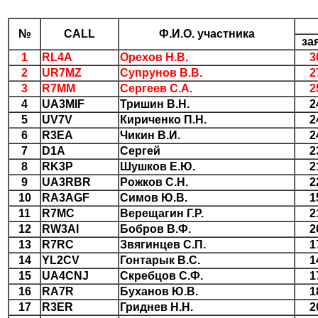
№
CALL
Ф.И.О. участника
за
1
RL4A
Орехов Н.В.
3
2
UR7MZ
Супрунов В.В.
2
3
R7MM
Сергеев С.А.
2
4
UA3MIF
Тришин В.Н.
2
5
UV7V
Кириченко П.Н.
2
6
R3EA
Чикин В.И.
2
7
D1A
Сергей
2
8
RK3P
Шушков Е.Ю.
2
9
UA3RBR
Рожков С.Н.
2
10
RA3AGF
Симов Ю.В.
1
11
R7MC
Верещагин Г.Р.
2
12
RW3AI
Бобров В.Ф.
2
13
R7RC
Звягинцев С.П.
1
14
YL2CV
Гонтарык В.С.
1
15
UA4CNJ
Скребцов С.Ф.
1
16
RA7R
Буханов Ю.В.
1
17
R3ER
Гриднев Н.Н.
2