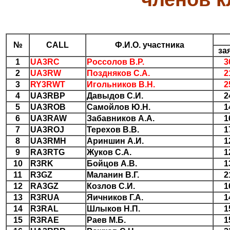
№
CALL
Ф.И.О. участника
за
1
UA3RC
Россолов В.Р.
3
2
UA3RW
Поздняков С.А.
2
3
RY3RWT
Игольников В.Н.
2
4
UA3RBP
Давыдов С.И.
2
5
UA3ROB
Самойлов Ю.Н.
1
6
UA3RAW
Забавников А.А.
1
7
UA3ROJ
Терехов В.В.
1
8
UA3RMH
Ариншин А.И.
1
9
RA3RTG
Жуков С.А.
1
10
R3RK
Бойцов А.В.
1
11
R3GZ
Маланин В.Г.
2
12
RA3GZ
Козлов С.И.
1
13
R3RUA
Яичников Г.А.
1
14
R3RAL
Шлыков Н.П.
1
15
R3RAE
Раев М.Б.
1