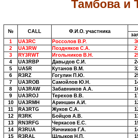
Тамбова и 
№
CALL
Ф.И.О. участника
за
1
UA3RC
Россолов В.Р.
3
2
UA3RW
Поздняков С.А.
2
3
RY3RWT
Игольников В.Н.
2
4
UA3RBP
Давыдов С.И.
2
5
UA5R
Кутанов В.М.
3
6
R3RZ
Гогулин П.Ю.
2
7
UA3ROB
Самойлов Ю.Н.
1
8
UA3RAW
Забавников А.А.
1
9
UA3ROJ
Терехов В.В.
1
10
UA3RMH
Ариншин А.И.
1
11
RA3RTG
Жуков С.А.
1
12
R3RK
Бойцов А.В.
1
13
RN3RFG
Черкасов Е.С.
1
14
R3RUA
Яичников Г.А.
1
15
R3RAL
Шлыков Н.П.
1