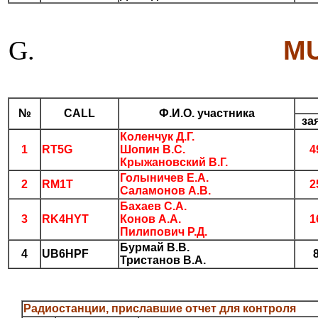
MU
№
CALL
Ф.И.О. участника
за
Коленчук Д.Г.
1
RT5G
Шопин В.С.
4
Крыжановский В.Г.
Голыничев Е.А.
2
RM1T
2
Саламонов А.В.
Бахаев С.А.
3
RK4HYT
Конов А.А.
1
Пилипович Р.Д.
Бурмай В.В.
4
UB6HPF
Тристанов В.А.
Радиостанции, приславшие отчет для контроля