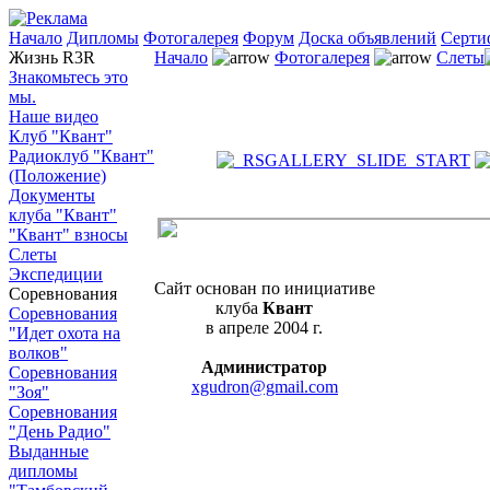
Начало
Дипломы
Фотогалерея
Форум
Доска объявлений
Серти
Жизнь R3R
Начало
Фотогалерея
Слеты
Знакомьтесь это
мы.
Наше видео
Клуб "Квант"
Радиоклуб "Квант"
(Положение)
Документы
клуба "Квант"
"Квант" взносы
Слеты
Экспедиции
Сайт основан по инициативе
Соревнования
клуба
Квант
Соревнования
в апреле 2004 г.
"Идет охота на
волков"
Администратор
Соревнования
xgudron@gmail.com
"Зоя"
Соревнования
"День Радио"
Выданные
дипломы