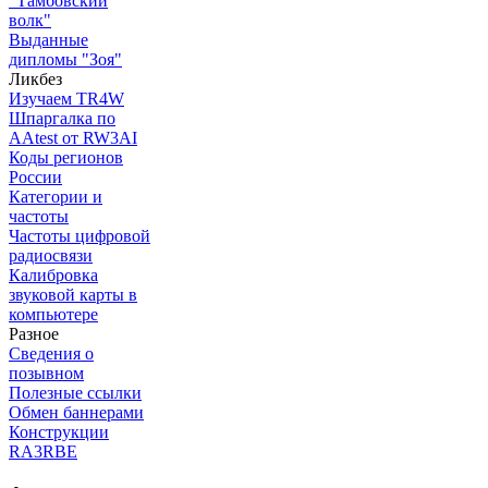
"Тамбовский
волк"
Выданные
дипломы "Зоя"
Ликбез
Изучаем TR4W
Шпаргалка по
AAtest от RW3AI
Коды регионов
России
Категории и
частоты
Частоты цифровой
радиосвязи
Калибровка
звуковой карты в
компьютере
Разное
Сведения о
позывном
Полезные ссылки
Обмен баннерами
Конструкции
RA3RBE