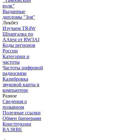
"Тамбовский
волк"
Выданные
дипломы "Зоя"
Ликбез
Изучаем TR4W
Шпаргалка по
AAtest от RW3AI
Коды регионов
России
Категории и
частоты
Частоты цифровой
радиосвязи
Калибровка
звуковой карты в
компьютере
Разное
Сведения о
позывном
Полезные ссылки
Обмен баннерами
Конструкции
RA3RBE