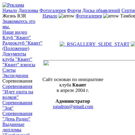
Начало
Дипломы
Фотогалерея
Форум
Доска объявлений
Серти
Жизнь R3R
Начало
Фотогалерея
Тамбов
Знакомьтесь это
мы.
Наше видео
Клуб "Квант"
Радиоклуб "Квант"
(Положение)
Документы
клуба "Квант"
"Квант" взносы
Слеты
Экспедиции
Сайт основан по инициативе
Соревнования
клуба
Квант
Соревнования
в апреле 2004 г.
"Идет охота на
волков"
Администратор
Соревнования
xgudron@gmail.com
"Зоя"
Соревнования
"День Радио"
Выданные
дипломы