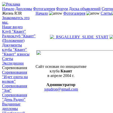
Начало
Дипломы
Фотогалерея
Форум
Доска объявлений
Серти
Жизнь R3R
Начало
Фотогалерея
Слеты
Знакомьтесь это
мы.
Наше видео
Клуб "Квант"
Радиоклуб "Квант"
(Положение)
Документы
клуба "Квант"
"Квант" взносы
Слеты
Экспедиции
Сайт основан по инициативе
Соревнования
клуба
Квант
Соревнования
в апреле 2004 г.
"Идет охота на
волков"
Администратор
Соревнования
xgudron@gmail.com
"Зоя"
Соревнования
"День Радио"
Выданные
дипломы