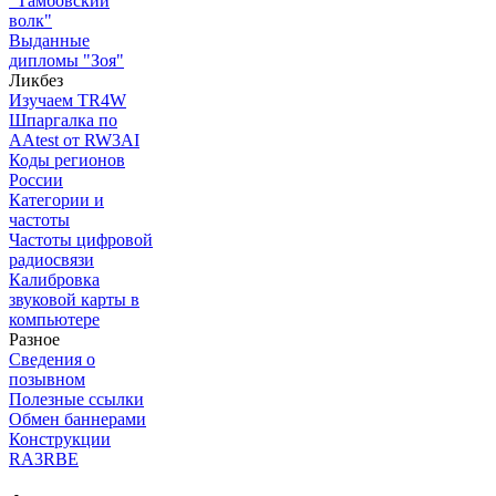
"Тамбовский
волк"
Выданные
дипломы "Зоя"
Ликбез
Изучаем TR4W
Шпаргалка по
AAtest от RW3AI
Коды регионов
России
Категории и
частоты
Частоты цифровой
радиосвязи
Калибровка
звуковой карты в
компьютере
Разное
Сведения о
позывном
Полезные ссылки
Обмен баннерами
Конструкции
RA3RBE