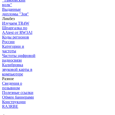
"Тамбовский
волк"
Выданные
дипломы "Зоя"
Ликбез
Изучаем TR4W
Шпаргалка по
AAtest от RW3AI
Коды регионов
России
Категории и
частоты
Частоты цифровой
радиосвязи
Калибровка
звуковой карты в
компьютере
Разное
Сведения о
позывном
Полезные ссылки
Обмен баннерами
Конструкции
RA3RBE