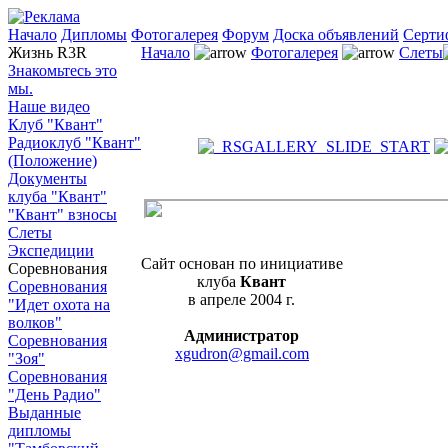
Начало
Дипломы
Фотогалерея
Форум
Доска объявлений
Серти
Жизнь R3R
Начало
Фотогалерея
Слеты
Знакомьтесь это
мы.
Наше видео
Клуб "Квант"
Радиоклуб "Квант"
(Положение)
Документы
клуба "Квант"
"Квант" взносы
Слеты
Экспедиции
Сайт основан по инициативе
Соревнования
клуба
Квант
Соревнования
в апреле 2004 г.
"Идет охота на
волков"
Администратор
Соревнования
xgudron@gmail.com
"Зоя"
Соревнования
"День Радио"
Выданные
дипломы