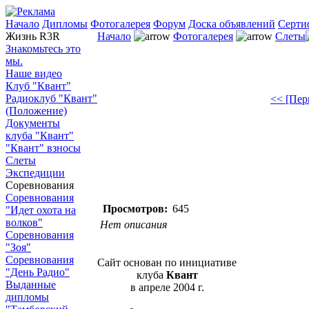
Начало
Дипломы
Фотогалерея
Форум
Доска объявлений
Серти
Жизнь R3R
Начало
Фотогалерея
Слеты
Знакомьтесь это
мы.
Наше видео
Клуб "Квант"
Радиоклуб "Квант"
<< [Пер
(Положение)
Документы
клуба "Квант"
"Квант" взносы
Слеты
Экспедиции
Соревнования
Соревнования
Просмотров:
645
"Идет охота на
волков"
Нет описания
Соревнования
"Зоя"
Соревнования
Сайт основан по инициативе
"День Радио"
клуба
Квант
Выданные
в апреле 2004 г.
дипломы