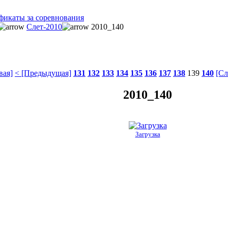
фикаты за соревнования
Слет-2010
2010_140
вая]
< [Предыдущая]
131
132
133
134
135
136
137
138
139
140
[Сл
2010_140
Загрузка