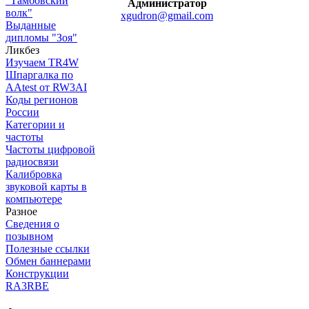
"Тамбовский
Администратор
волк"
xgudron@gmail.com
Выданные
дипломы "Зоя"
Ликбез
Изучаем TR4W
Шпаргалка по
AAtest от RW3AI
Коды регионов
России
Категории и
частоты
Частоты цифровой
радиосвязи
Калибровка
звуковой карты в
компьютере
Разное
Сведения о
позывном
Полезные ссылки
Обмен баннерами
Конструкции
RA3RBE