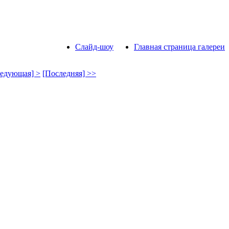
Слайд-шоу
Главная страница галереи
едующая] >
[Последняя] >>