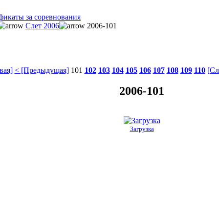
фикаты за соревнования
Слет 2006
2006-101
вая]
< [Предыдущая]
101
102
103
104
105
106
107
108
109
110
[Сл
2006-101
Загрузка