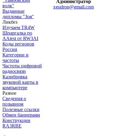
"Тамбовский
Администратор
волк"
xgudron@gmail.com
Выданные
дипломы "Зоя"
Ликбез
Изучаем TR4W
Шпаргалка по
AAtest от RW3AI
Коды регионов
России
Категории и
частоты
Частоты цифровой
радиосвязи
Калибровка
звуковой карты в
компьютере
Разное
Сведения о
позывном
Полезные ссылки
Обмен баннерами
Конструкции
RA3RBE