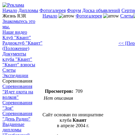
Начало
Дипломы
Фотогалерея
Форум
Доска объявлений
Серти
Жизнь R3R
Начало
Фотогалерея
Слеты
Знакомьтесь это
мы.
Наше видео
Клуб "Квант"
Радиоклуб "Квант"
<< [Пер
(Положение)
Документы
клуба "Квант"
"Квант" взносы
Слеты
Экспедиции
Соревнования
Соревнования
Просмотров:
709
"Идет охота на
волков"
Нет описания
Соревнования
"Зоя"
Соревнования
Сайт основан по инициативе
"День Радио"
клуба
Квант
Выданные
в апреле 2004 г.
дипломы