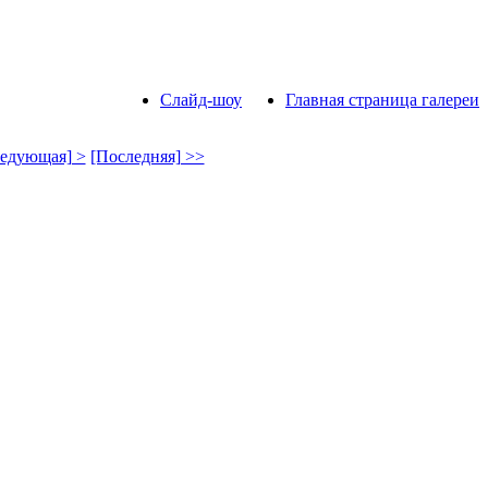
Слайд-шоу
Главная страница галереи
едующая] >
[Последняя] >>