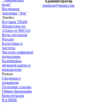
"Тамбовский
Администратор
волк"
xgudron@gmail.com
Выданные
дипломы "Зоя"
Ликбез
Изучаем TR4W
Шпаргалка по
AAtest от RW3AI
Коды регионов
России
Категории и
частоты
Частоты цифровой
радиосвязи
Калибровка
звуковой карты в
компьютере
Разное
Сведения о
позывном
Полезные ссылки
Обмен баннерами
Конструкции
RA3RBE