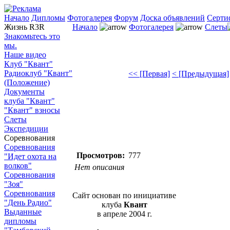
Начало
Дипломы
Фотогалерея
Форум
Доска объявлений
Серти
Жизнь R3R
Начало
Фотогалерея
Слеты
Знакомьтесь это
мы.
Наше видео
Клуб "Квант"
Радиоклуб "Квант"
<< [Первая]
< [Предыдущая]
(Положение)
Документы
клуба "Квант"
"Квант" взносы
Слеты
Экспедиции
Соревнования
Соревнования
Просмотров:
777
"Идет охота на
волков"
Нет описания
Соревнования
"Зоя"
Соревнования
Сайт основан по инициативе
"День Радио"
клуба
Квант
Выданные
в апреле 2004 г.
дипломы