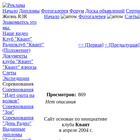
Начало
Дипломы
Фотогалерея
Форум
Доска объявлений
Серти
Жизнь R3R
Начало
Фотогалерея
Слеты
Знакомьтесь это
мы.
Наше видео
Клуб "Квант"
Радиоклуб "Квант"
<< [Первая]
< [Предыдущая]
(Положение)
Документы
клуба "Квант"
"Квант" взносы
Слеты
Экспедиции
Соревнования
Соревнования
Просмотров:
869
"Идет охота на
волков"
Нет описания
Соревнования
"Зоя"
Соревнования
Сайт основан по инициативе
"День Радио"
клуба
Квант
Выданные
в апреле 2004 г.
дипломы