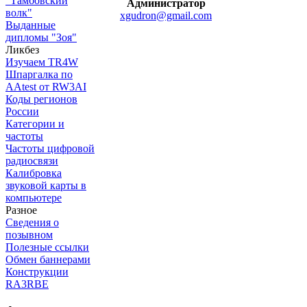
"Тамбовский
Администратор
волк"
xgudron@gmail.com
Выданные
дипломы "Зоя"
Ликбез
Изучаем TR4W
Шпаргалка по
AAtest от RW3AI
Коды регионов
России
Категории и
частоты
Частоты цифровой
радиосвязи
Калибровка
звуковой карты в
компьютере
Разное
Сведения о
позывном
Полезные ссылки
Обмен баннерами
Конструкции
RA3RBE