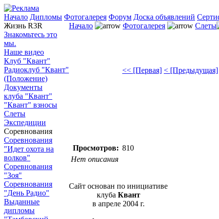
Начало
Дипломы
Фотогалерея
Форум
Доска объявлений
Серти
Жизнь R3R
Начало
Фотогалерея
Слеты
Знакомьтесь это
мы.
Наше видео
Клуб "Квант"
Радиоклуб "Квант"
<< [Первая]
< [Предыдущая]
(Положение)
Документы
клуба "Квант"
"Квант" взносы
Слеты
Экспедиции
Соревнования
Соревнования
Просмотров:
810
"Идет охота на
волков"
Нет описания
Соревнования
"Зоя"
Соревнования
Сайт основан по инициативе
"День Радио"
клуба
Квант
Выданные
в апреле 2004 г.
дипломы