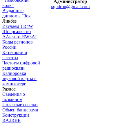
"Тамбовский
Администратор
волк"
xgudron@gmail.com
Выданные
дипломы "Зоя"
Ликбез
Изучаем TR4W
Шпаргалка по
AAtest от RW3AI
Коды регионов
России
Категории и
частоты
Частоты цифровой
радиосвязи
Калибровка
звуковой карты в
компьютере
Разное
Сведения о
позывном
Полезные ссылки
Обмен баннерами
Конструкции
RA3RBE