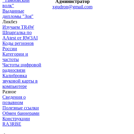
"Тамбовский
Администратор
волк"
xgudron@gmail.com
Выданные
дипломы "Зоя"
Ликбез
Изучаем TR4W
Шпаргалка по
AAtest от RW3AI
Коды регионов
России
Категории и
частоты
Частоты цифровой
радиосвязи
Калибровка
звуковой карты в
компьютере
Разное
Сведения о
позывном
Полезные ссылки
Обмен баннерами
Конструкции
RA3RBE