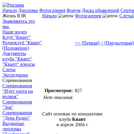
Начало
Дипломы
Фотогалерея
Форум
Доска объявлений
Серти
Жизнь R3R
Начало
Фотогалерея
Слеты
Знакомьтесь это
мы.
Наше видео
Клуб "Квант"
Радиоклуб "Квант"
<< [Первая]
< [Предыдущая]
(Положение)
Документы
клуба "Квант"
"Квант" взносы
Слеты
Экспедиции
Соревнования
Соревнования
Просмотров:
827
"Идет охота на
волков"
Нет описания
Соревнования
"Зоя"
Соревнования
Сайт основан по инициативе
"День Радио"
клуба
Квант
Выданные
в апреле 2004 г.
дипломы