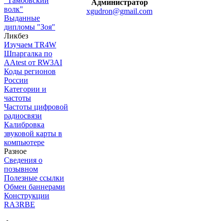
"Тамбовский
Администратор
волк"
xgudron@gmail.com
Выданные
дипломы "Зоя"
Ликбез
Изучаем TR4W
Шпаргалка по
AAtest от RW3AI
Коды регионов
России
Категории и
частоты
Частоты цифровой
радиосвязи
Калибровка
звуковой карты в
компьютере
Разное
Сведения о
позывном
Полезные ссылки
Обмен баннерами
Конструкции
RA3RBE