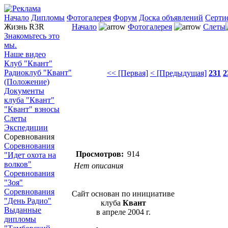
Начало
Дипломы
Фотогалерея
Форум
Доска объявлений
Серти
Жизнь R3R
Начало
Фотогалерея
Слеты
Знакомьтесь это
мы.
Наше видео
Клуб "Квант"
Радиоклуб "Квант"
<< [Первая]
< [Предыдущая]
231
2
(Положение)
Документы
клуба "Квант"
"Квант" взносы
Слеты
Экспедиции
Соревнования
Соревнования
Просмотров:
914
"Идет охота на
волков"
Нет описания
Соревнования
"Зоя"
Соревнования
Сайт основан по инициативе
"День Радио"
клуба
Квант
Выданные
в апреле 2004 г.
дипломы