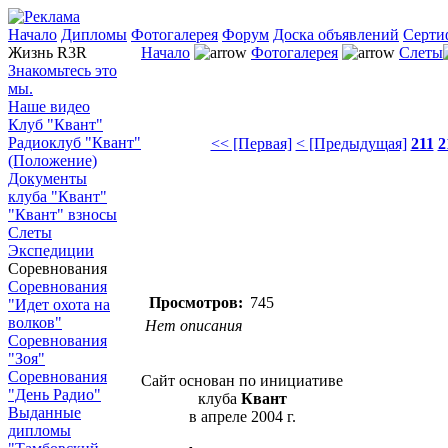
Начало
Дипломы
Фотогалерея
Форум
Доска объявлений
Серти
Жизнь R3R
Начало
Фотогалерея
Слеты
Знакомьтесь это
мы.
Наше видео
Клуб "Квант"
Радиоклуб "Квант"
<< [Первая]
< [Предыдущая]
211
2
(Положение)
Документы
клуба "Квант"
"Квант" взносы
Слеты
Экспедиции
Соревнования
Соревнования
Просмотров:
745
"Идет охота на
волков"
Нет описания
Соревнования
"Зоя"
Соревнования
Сайт основан по инициативе
"День Радио"
клуба
Квант
Выданные
в апреле 2004 г.
дипломы