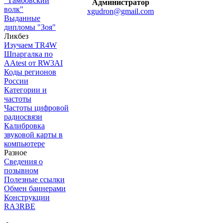
"Тамбовский
Администратор
волк"
xgudron@gmail.com
Выданные
дипломы "Зоя"
Ликбез
Изучаем TR4W
Шпаргалка по
AAtest от RW3AI
Коды регионов
России
Категории и
частоты
Частоты цифровой
радиосвязи
Калибровка
звуковой карты в
компьютере
Разное
Сведения о
позывном
Полезные ссылки
Обмен баннерами
Конструкции
RA3RBE