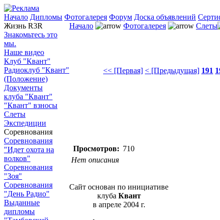
Начало
Дипломы
Фотогалерея
Форум
Доска объявлений
Серти
Жизнь R3R
Начало
Фотогалерея
Слеты
Знакомьтесь это
мы.
Наше видео
Клуб "Квант"
Радиоклуб "Квант"
<< [Первая]
< [Предыдущая]
191
1
(Положение)
Документы
клуба "Квант"
"Квант" взносы
Слеты
Экспедиции
Соревнования
Соревнования
Просмотров:
710
"Идет охота на
волков"
Нет описания
Соревнования
"Зоя"
Соревнования
Сайт основан по инициативе
"День Радио"
клуба
Квант
Выданные
в апреле 2004 г.
дипломы