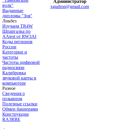
"Тамбовский
Администратор
волк"
xgudron@gmail.com
Выданные
дипломы "Зоя"
Ликбез
Изучаем TR4W
Шпаргалка по
AAtest от RW3AI
Коды регионов
России
Категории и
частоты
Частоты цифровой
радиосвязи
Калибровка
звуковой карты в
компьютере
Разное
Сведения о
позывном
Полезные ссылки
Обмен баннерами
Конструкции
RA3RBE