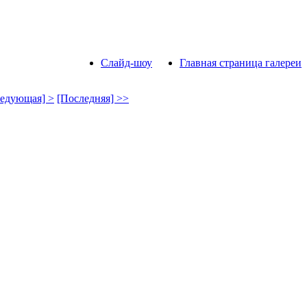
Слайд-шоу
Главная страница галереи
едующая] >
[Последняя] >>