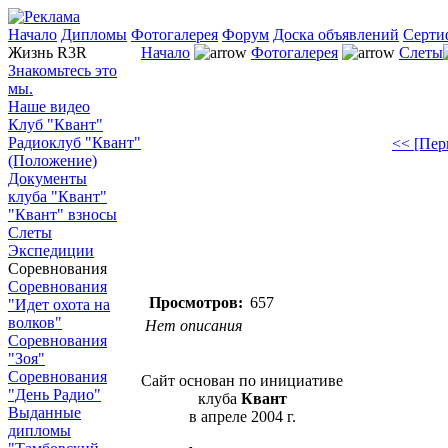
Начало
Дипломы
Фотогалерея
Форум
Доска объявлений
Серти
Жизнь R3R
Начало
Фотогалерея
Слеты
Знакомьтесь это
мы.
Наше видео
Клуб "Квант"
Радиоклуб "Квант"
<< [Пер
(Положение)
Документы
клуба "Квант"
"Квант" взносы
Слеты
Экспедиции
Соревнования
Соревнования
Просмотров:
657
"Идет охота на
волков"
Нет описания
Соревнования
"Зоя"
Соревнования
Сайт основан по инициативе
"День Радио"
клуба
Квант
Выданные
в апреле 2004 г.
дипломы