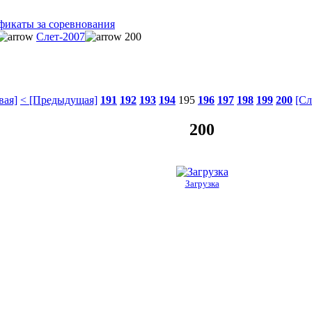
фикаты за соревнования
Слет-2007
200
вая]
< [Предыдущая]
191
192
193
194
195
196
197
198
199
200
[Сл
200
Загрузка