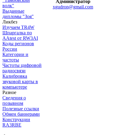
"Тамбовский
Администратор
волк"
xgudron@gmail.com
Выданные
дипломы "Зоя"
Ликбез
Изучаем TR4W
Шпаргалка по
AAtest от RW3AI
Коды регионов
России
Категории и
частоты
Частоты цифровой
радиосвязи
Калибровка
звуковой карты в
компьютере
Разное
Сведения о
позывном
Полезные ссылки
Обмен баннерами
Конструкции
RA3RBE