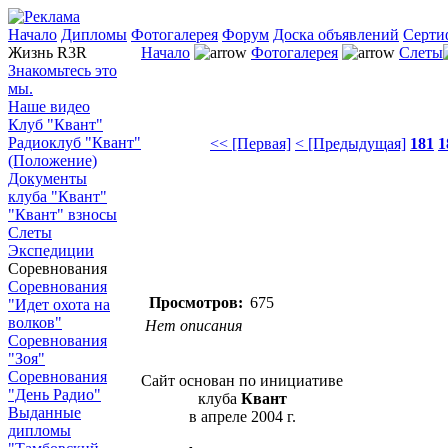
Начало
Дипломы
Фотогалерея
Форум
Доска объявлений
Серти
Жизнь R3R
Начало
Фотогалерея
Слеты
Знакомьтесь это
мы.
Наше видео
Клуб "Квант"
Радиоклуб "Квант"
<< [Первая]
< [Предыдущая]
181
1
(Положение)
Документы
клуба "Квант"
"Квант" взносы
Слеты
Экспедиции
Соревнования
Соревнования
Просмотров:
675
"Идет охота на
волков"
Нет описания
Соревнования
"Зоя"
Соревнования
Сайт основан по инициативе
"День Радио"
клуба
Квант
Выданные
в апреле 2004 г.
дипломы