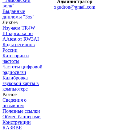
"Тамбовский
Администратор
волк"
xgudron@gmail.com
Выданные
дипломы "Зоя"
Ликбез
Изучаем TR4W
Шпаргалка по
AAtest от RW3AI
Коды регионов
России
Категории и
частоты
Частоты цифровой
радиосвязи
Калибровка
звуковой карты в
компьютере
Разное
Сведения о
позывном
Полезные ссылки
Обмен баннерами
Конструкции
RA3RBE