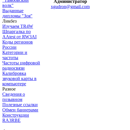
"Тамбовский
Администратор
волк"
xgudron@gmail.com
Выданные
дипломы "Зоя"
Ликбез
Изучаем TR4W
Шпаргалка по
AAtest от RW3AI
Коды регионов
России
Категории и
частоты
Частоты цифровой
радиосвязи
Калибровка
звуковой карты в
компьютере
Разное
Сведения о
позывном
Полезные ссылки
Обмен баннерами
Конструкции
RA3RBE