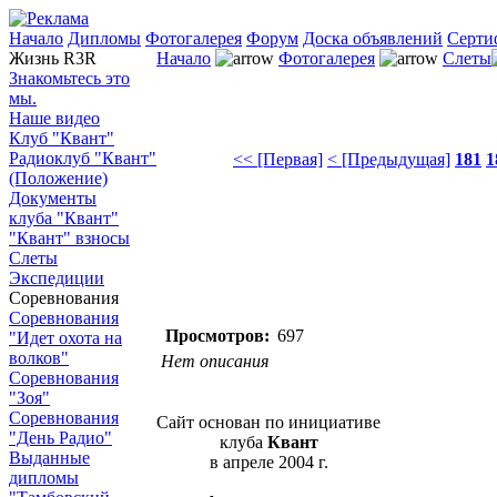
Начало
Дипломы
Фотогалерея
Форум
Доска объявлений
Серти
Жизнь R3R
Начало
Фотогалерея
Слеты
Знакомьтесь это
мы.
Наше видео
Клуб "Квант"
Радиоклуб "Квант"
<< [Первая]
< [Предыдущая]
181
1
(Положение)
Документы
клуба "Квант"
"Квант" взносы
Слеты
Экспедиции
Соревнования
Соревнования
Просмотров:
697
"Идет охота на
волков"
Нет описания
Соревнования
"Зоя"
Соревнования
Сайт основан по инициативе
"День Радио"
клуба
Квант
Выданные
в апреле 2004 г.
дипломы