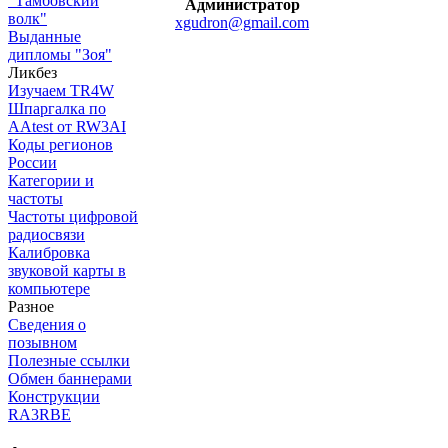
"Тамбовский
Администратор
волк"
xgudron@gmail.com
Выданные
дипломы "Зоя"
Ликбез
Изучаем TR4W
Шпаргалка по
AAtest от RW3AI
Коды регионов
России
Категории и
частоты
Частоты цифровой
радиосвязи
Калибровка
звуковой карты в
компьютере
Разное
Сведения о
позывном
Полезные ссылки
Обмен баннерами
Конструкции
RA3RBE