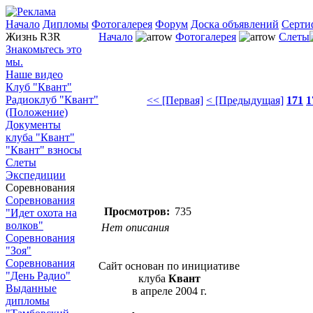
Начало
Дипломы
Фотогалерея
Форум
Доска объявлений
Серти
Жизнь R3R
Начало
Фотогалерея
Слеты
Знакомьтесь это
мы.
Наше видео
Клуб "Квант"
Радиоклуб "Квант"
<< [Первая]
< [Предыдущая]
171
1
(Положение)
Документы
клуба "Квант"
"Квант" взносы
Слеты
Экспедиции
Соревнования
Соревнования
Просмотров:
735
"Идет охота на
волков"
Нет описания
Соревнования
"Зоя"
Соревнования
Сайт основан по инициативе
"День Радио"
клуба
Квант
Выданные
в апреле 2004 г.
дипломы