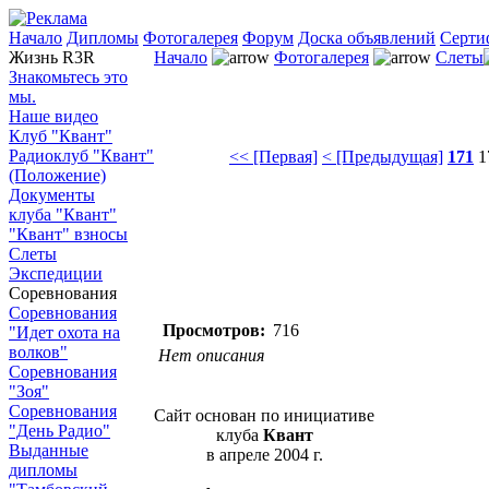
Начало
Дипломы
Фотогалерея
Форум
Доска объявлений
Серти
Жизнь R3R
Начало
Фотогалерея
Слеты
Знакомьтесь это
мы.
Наше видео
Клуб "Квант"
Радиоклуб "Квант"
<< [Первая]
< [Предыдущая]
171
1
(Положение)
Документы
клуба "Квант"
"Квант" взносы
Слеты
Экспедиции
Соревнования
Соревнования
Просмотров:
716
"Идет охота на
волков"
Нет описания
Соревнования
"Зоя"
Соревнования
Сайт основан по инициативе
"День Радио"
клуба
Квант
Выданные
в апреле 2004 г.
дипломы