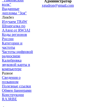
"Тамбовский
Администратор
волк"
xgudron@gmail.com
Выданные
дипломы "Зоя"
Ликбез
Изучаем TR4W
Шпаргалка по
AAtest от RW3AI
Коды регионов
России
Категории и
частоты
Частоты цифровой
радиосвязи
Калибровка
звуковой карты в
компьютере
Разное
Сведения о
позывном
Полезные ссылки
Обмен баннерами
Конструкции
RA3RBE