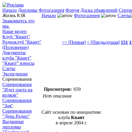
Начало
Дипломы
Фотогалерея
Форум
Доска объявлений
Серти
Жизнь R3R
Начало
Фотогалерея
Слеты
Знакомьтесь это
мы.
Наше видео
Клуб "Квант"
Радиоклуб "Квант"
<< [Первая]
< [Предыдущая]
151
1
(Положение)
Документы
клуба "Квант"
"Квант" взносы
Слеты
Экспедиции
Соревнования
Соревнования
Просмотров:
659
"Идет охота на
волков"
Нет описания
Соревнования
"Зоя"
Соревнования
Сайт основан по инициативе
"День Радио"
клуба
Квант
Выданные
в апреле 2004 г.
дипломы