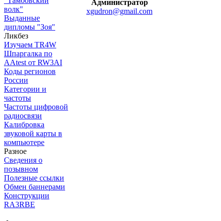
"Тамбовский
Администратор
волк"
xgudron@gmail.com
Выданные
дипломы "Зоя"
Ликбез
Изучаем TR4W
Шпаргалка по
AAtest от RW3AI
Коды регионов
России
Категории и
частоты
Частоты цифровой
радиосвязи
Калибровка
звуковой карты в
компьютере
Разное
Сведения о
позывном
Полезные ссылки
Обмен баннерами
Конструкции
RA3RBE