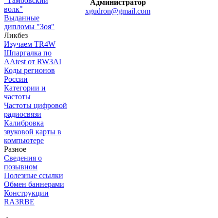
"Тамбовский
Администратор
волк"
xgudron@gmail.com
Выданные
дипломы "Зоя"
Ликбез
Изучаем TR4W
Шпаргалка по
AAtest от RW3AI
Коды регионов
России
Категории и
частоты
Частоты цифровой
радиосвязи
Калибровка
звуковой карты в
компьютере
Разное
Сведения о
позывном
Полезные ссылки
Обмен баннерами
Конструкции
RA3RBE