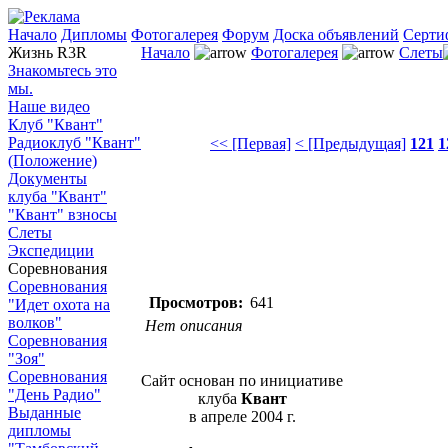
Начало
Дипломы
Фотогалерея
Форум
Доска объявлений
Серти
Жизнь R3R
Начало
Фотогалерея
Слеты
Знакомьтесь это
мы.
Наше видео
Клуб "Квант"
Радиоклуб "Квант"
<< [Первая]
< [Предыдущая]
121
1
(Положение)
Документы
клуба "Квант"
"Квант" взносы
Слеты
Экспедиции
Соревнования
Соревнования
Просмотров:
641
"Идет охота на
волков"
Нет описания
Соревнования
"Зоя"
Соревнования
Сайт основан по инициативе
"День Радио"
клуба
Квант
Выданные
в апреле 2004 г.
дипломы