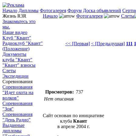
Начало
Дипломы
Фотогалерея
Форум
Доска объявлений
Серти
Жизнь R3R
Начало
Фотогалерея
Слеты
Знакомьтесь это
мы.
Наше видео
Клуб "Квант"
Радиоклуб "Квант"
<< [Первая]
< [Предыдущая]
111
(Положение)
Документы
клуба "Квант"
"Квант" взносы
Слеты
Экспедиции
Соревнования
Соревнования
Просмотров:
737
"Идет охота на
волков"
Нет описания
Соревнования
"Зоя"
Соревнования
Сайт основан по инициативе
"День Радио"
клуба
Квант
Выданные
в апреле 2004 г.
дипломы