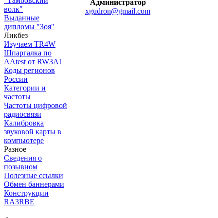
"Тамбовский
Администратор
волк"
xgudron@gmail.com
Выданные
дипломы "Зоя"
Ликбез
Изучаем TR4W
Шпаргалка по
AAtest от RW3AI
Коды регионов
России
Категории и
частоты
Частоты цифровой
радиосвязи
Калибровка
звуковой карты в
компьютере
Разное
Сведения о
позывном
Полезные ссылки
Обмен баннерами
Конструкции
RA3RBE