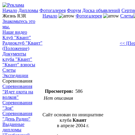
Начало
Дипломы
Фотогалерея
Форум
Доска объявлений
Серти
Жизнь R3R
Начало
Фотогалерея
Слеты
Знакомьтесь это
мы.
Наше видео
Клуб "Квант"
Радиоклуб "Квант"
<< [Пе
(Положение)
Документы
клуба "Квант"
"Квант" взносы
Слеты
Экспедиции
Соревнования
Соревнования
Просмотров:
586
"Идет охота на
волков"
Нет описания
Соревнования
"Зоя"
Соревнования
Сайт основан по инициативе
"День Радио"
клуба
Квант
Выданные
в апреле 2004 г.
дипломы