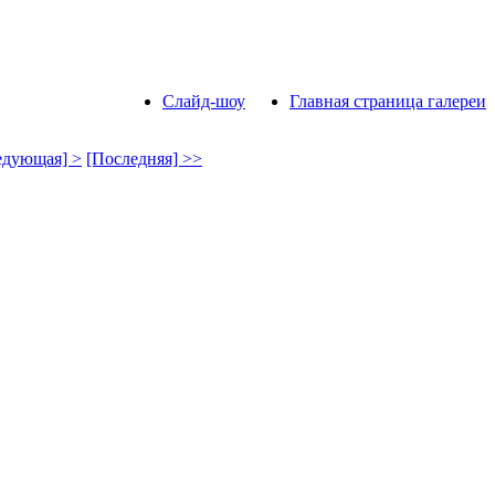
Слайд-шоу
Главная страница галереи
едующая] >
[Последняя] >>