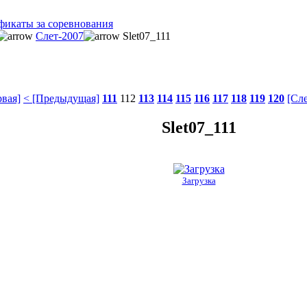
фикаты за соревнования
Слет-2007
Slet07_111
рвая]
< [Предыдущая]
111
112
113
114
115
116
117
118
119
120
[Сл
Slet07_111
Загрузка