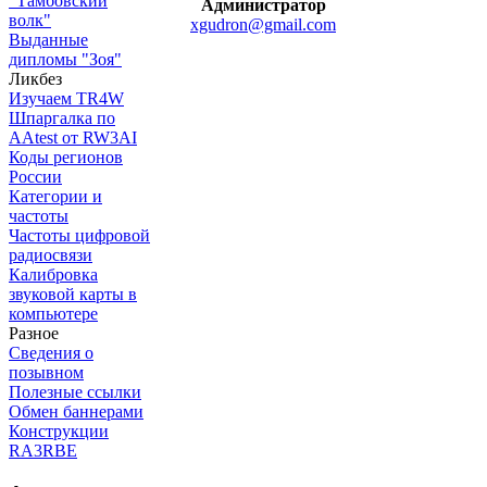
"Тамбовский
Администратор
волк"
xgudron@gmail.com
Выданные
дипломы "Зоя"
Ликбез
Изучаем TR4W
Шпаргалка по
AAtest от RW3AI
Коды регионов
России
Категории и
частоты
Частоты цифровой
радиосвязи
Калибровка
звуковой карты в
компьютере
Разное
Сведения о
позывном
Полезные ссылки
Обмен баннерами
Конструкции
RA3RBE