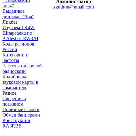
"Тамбовский
Администратор
волк"
xgudron@gmail.com
Выданные
дипломы "Зоя"
Ликбез
Изучаем TR4W
Шпаргалка по
AAtest от RW3AI
Коды регионов
России
Категории и
частоты
Частоты цифровой
радиосвязи
Калибровка
звуковой карты в
компьютере
Разное
Сведения о
позывном
Полезные ссылки
Обмен баннерами
Конструкции
RA3RBE