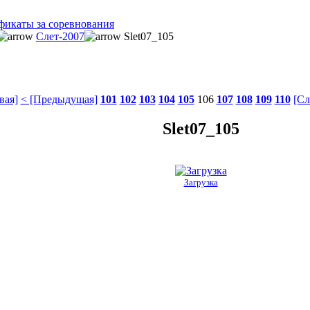
фикаты за соревнования
Слет-2007
Slet07_105
вая]
< [Предыдущая]
101
102
103
104
105
106
107
108
109
110
[Сл
Slet07_105
Загрузка