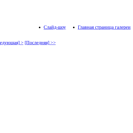
Слайд-шоу
Главная страница галереи
едующая] >
[Последняя] >>