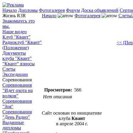
Начало
Дипломы
Фотогалерея
Форум
Доска объявлений
Серти
Жизнь R3R
Начало
Фотогалерея
Слеты
Знакомьтесь это
мы.
Наше видео
Клуб "Квант"
Радиоклуб "Квант"
<< [Пер
(Положение)
Документы
клуба "Квант"
"Квант" взносы
Слеты
Экспедиции
Соревнования
Соревнования
Просмотров:
566
"Идет охота на
волков"
Нет описания
Соревнования
"Зоя"
Соревнования
Сайт основан по инициативе
"День Радио"
клуба
Квант
Выданные
в апреле 2004 г.
дипломы