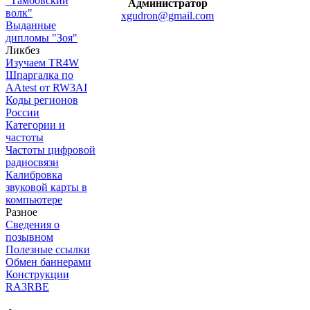
"Тамбовский
Администратор
волк"
xgudron@gmail.com
Выданные
дипломы "Зоя"
Ликбез
Изучаем TR4W
Шпаргалка по
AAtest от RW3AI
Коды регионов
России
Категории и
частоты
Частоты цифровой
радиосвязи
Калибровка
звуковой карты в
компьютере
Разное
Сведения о
позывном
Полезные ссылки
Обмен баннерами
Конструкции
RA3RBE