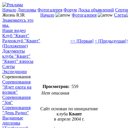
Начало
Дипломы
Фотогалерея
Форум
Доска объявлений
Серти
Жизнь R3R
Начало
Фотогалерея
Слеты
Знакомьтесь это
мы.
Наше видео
Клуб "Квант"
Радиоклуб "Квант"
<< [Первая]
< [Предыдущая]
(Положение)
Документы
клуба "Квант"
"Квант" взносы
Слеты
Экспедиции
Соревнования
Соревнования
Просмотров:
559
"Идет охота на
волков"
Нет описания
Соревнования
"Зоя"
Соревнования
Сайт основан по инициативе
"День Радио"
клуба
Квант
Выданные
в апреле 2004 г.
дипломы