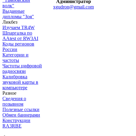
"Тамбовский
Администратор
волк"
xgudron@gmail.com
Выданные
дипломы "Зоя"
Ликбез
Изучаем TR4W
Шпаргалка по
AAtest от RW3AI
Коды регионов
России
Категории и
частоты
Частоты цифровой
радиосвязи
Калибровка
звуковой карты в
компьютере
Разное
Сведения о
позывном
Полезные ссылки
Обмен баннерами
Конструкции
RA3RBE