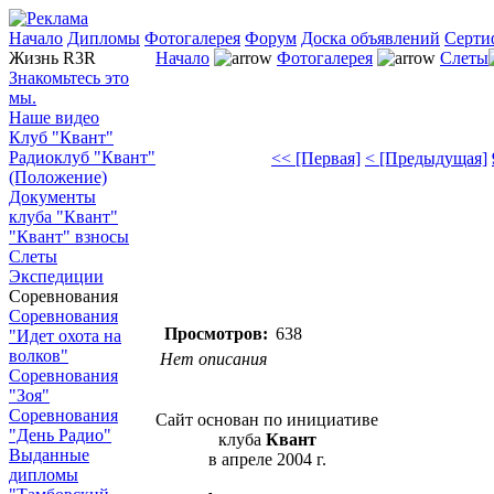
Начало
Дипломы
Фотогалерея
Форум
Доска объявлений
Серти
Жизнь R3R
Начало
Фотогалерея
Слеты
Знакомьтесь это
мы.
Наше видео
Клуб "Квант"
Радиоклуб "Квант"
<< [Первая]
< [Предыдущая]
(Положение)
Документы
клуба "Квант"
"Квант" взносы
Слеты
Экспедиции
Соревнования
Соревнования
Просмотров:
638
"Идет охота на
волков"
Нет описания
Соревнования
"Зоя"
Соревнования
Сайт основан по инициативе
"День Радио"
клуба
Квант
Выданные
в апреле 2004 г.
дипломы