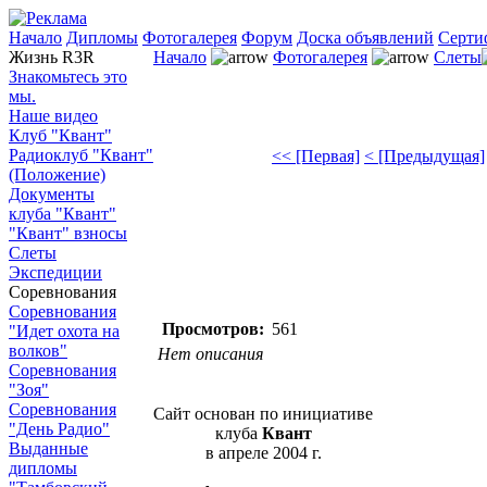
Начало
Дипломы
Фотогалерея
Форум
Доска объявлений
Серти
Жизнь R3R
Начало
Фотогалерея
Слеты
Знакомьтесь это
мы.
Наше видео
Клуб "Квант"
Радиоклуб "Квант"
<< [Первая]
< [Предыдущая]
(Положение)
Документы
клуба "Квант"
"Квант" взносы
Слеты
Экспедиции
Соревнования
Соревнования
Просмотров:
561
"Идет охота на
волков"
Нет описания
Соревнования
"Зоя"
Соревнования
Сайт основан по инициативе
"День Радио"
клуба
Квант
Выданные
в апреле 2004 г.
дипломы