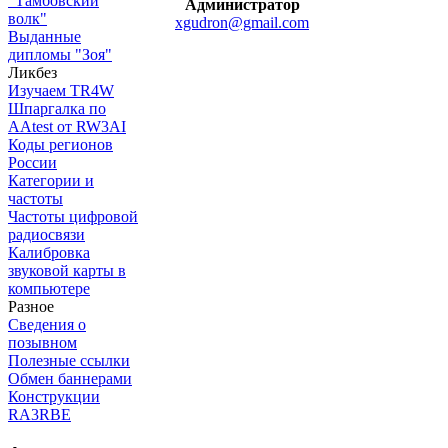
"Тамбовский
Администратор
волк"
xgudron@gmail.com
Выданные
дипломы "Зоя"
Ликбез
Изучаем TR4W
Шпаргалка по
AAtest от RW3AI
Коды регионов
России
Категории и
частоты
Частоты цифровой
радиосвязи
Калибровка
звуковой карты в
компьютере
Разное
Сведения о
позывном
Полезные ссылки
Обмен баннерами
Конструкции
RA3RBE