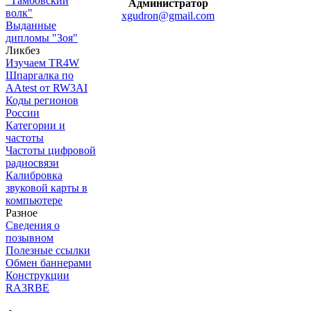
"Тамбовский
Администратор
волк"
xgudron@gmail.com
Выданные
дипломы "Зоя"
Ликбез
Изучаем TR4W
Шпаргалка по
AAtest от RW3AI
Коды регионов
России
Категории и
частоты
Частоты цифровой
радиосвязи
Калибровка
звуковой карты в
компьютере
Разное
Сведения о
позывном
Полезные ссылки
Обмен баннерами
Конструкции
RA3RBE