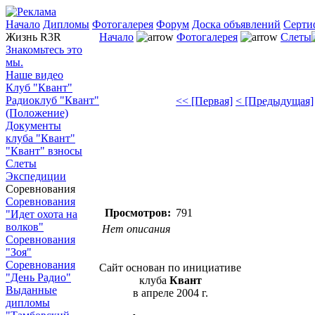
Начало
Дипломы
Фотогалерея
Форум
Доска объявлений
Серти
Жизнь R3R
Начало
Фотогалерея
Слеты
Знакомьтесь это
мы.
Наше видео
Клуб "Квант"
Радиоклуб "Квант"
<< [Первая]
< [Предыдущая]
(Положение)
Документы
клуба "Квант"
"Квант" взносы
Слеты
Экспедиции
Соревнования
Соревнования
Просмотров:
791
"Идет охота на
волков"
Нет описания
Соревнования
"Зоя"
Соревнования
Сайт основан по инициативе
"День Радио"
клуба
Квант
Выданные
в апреле 2004 г.
дипломы