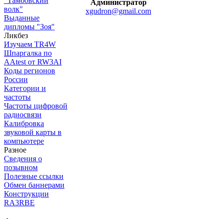
"Тамбовский
Администратор
волк"
xgudron@gmail.com
Выданные
дипломы "Зоя"
Ликбез
Изучаем TR4W
Шпаргалка по
AAtest от RW3AI
Коды регионов
России
Категории и
частоты
Частоты цифровой
радиосвязи
Калибровка
звуковой карты в
компьютере
Разное
Сведения о
позывном
Полезные ссылки
Обмен баннерами
Конструкции
RA3RBE