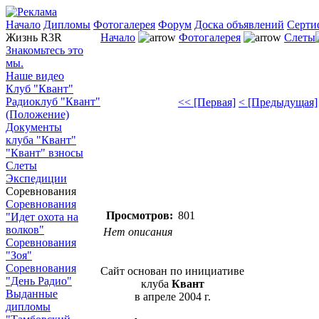
Начало
Дипломы
Фотогалерея
Форум
Доска объявлений
Серти
Жизнь R3R
Начало
Фотогалерея
Слеты
Знакомьтесь это
мы.
Наше видео
Клуб "Квант"
Радиоклуб "Квант"
<< [Первая]
< [Предыдущая]
(Положение)
Документы
клуба "Квант"
"Квант" взносы
Слеты
Экспедиции
Соревнования
Соревнования
Просмотров:
801
"Идет охота на
волков"
Нет описания
Соревнования
"Зоя"
Соревнования
Сайт основан по инициативе
"День Радио"
клуба
Квант
Выданные
в апреле 2004 г.
дипломы