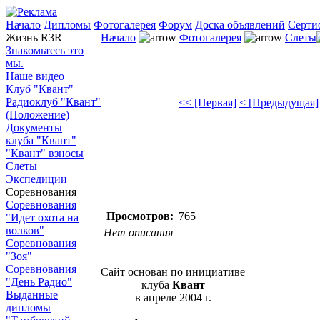
Начало
Дипломы
Фотогалерея
Форум
Доска объявлений
Серти
Жизнь R3R
Начало
Фотогалерея
Слеты
Знакомьтесь это
мы.
Наше видео
Клуб "Квант"
Радиоклуб "Квант"
<< [Первая]
< [Предыдущая]
(Положение)
Документы
клуба "Квант"
"Квант" взносы
Слеты
Экспедиции
Соревнования
Соревнования
Просмотров:
765
"Идет охота на
волков"
Нет описания
Соревнования
"Зоя"
Соревнования
Сайт основан по инициативе
"День Радио"
клуба
Квант
Выданные
в апреле 2004 г.
дипломы