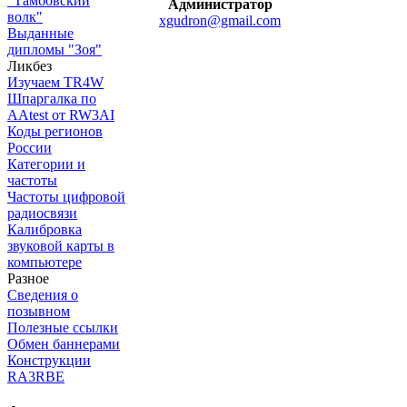
"Тамбовский
Администратор
волк"
xgudron@gmail.com
Выданные
дипломы "Зоя"
Ликбез
Изучаем TR4W
Шпаргалка по
AAtest от RW3AI
Коды регионов
России
Категории и
частоты
Частоты цифровой
радиосвязи
Калибровка
звуковой карты в
компьютере
Разное
Сведения о
позывном
Полезные ссылки
Обмен баннерами
Конструкции
RA3RBE