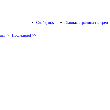
Слайд-шоу
Главная страница галереи
ая] >
[Последняя] >>