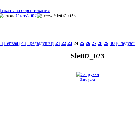
фикаты за соревнования
Слет-2007
Slet07_023
 [Первая]
< [Предыдущая]
21
22
23
24
25
26
27
28
29
30
[Следующ
Slet07_023
Загрузка