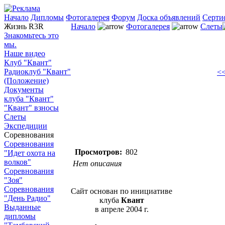
Начало
Дипломы
Фотогалерея
Форум
Доска объявлений
Серти
Жизнь R3R
Начало
Фотогалерея
Слеты
Знакомьтесь это
мы.
Наше видео
Клуб "Квант"
Радиоклуб "Квант"
<<
(Положение)
Документы
клуба "Квант"
"Квант" взносы
Слеты
Экспедиции
Соревнования
Соревнования
Просмотров:
802
"Идет охота на
волков"
Нет описания
Соревнования
"Зоя"
Соревнования
Сайт основан по инициативе
"День Радио"
клуба
Квант
Выданные
в апреле 2004 г.
дипломы