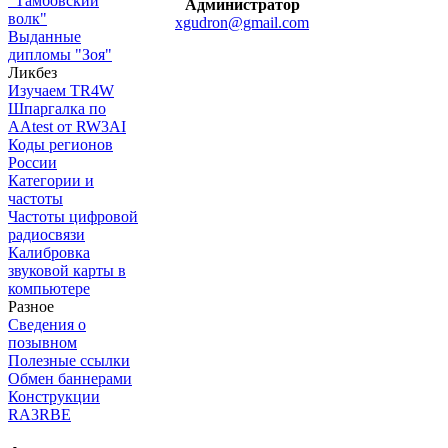
"Тамбовский
Администратор
волк"
xgudron@gmail.com
Выданные
дипломы "Зоя"
Ликбез
Изучаем TR4W
Шпаргалка по
AAtest от RW3AI
Коды регионов
России
Категории и
частоты
Частоты цифровой
радиосвязи
Калибровка
звуковой карты в
компьютере
Разное
Сведения о
позывном
Полезные ссылки
Обмен баннерами
Конструкции
RA3RBE