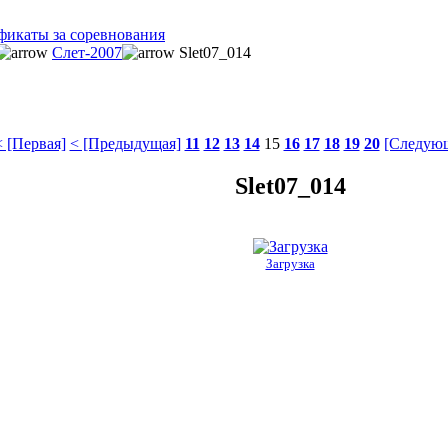
фикаты за соревнования
Слет-2007
Slet07_014
 [Первая]
< [Предыдущая]
11
12
13
14
15
16
17
18
19
20
[Следующ
Slet07_014
Загрузка