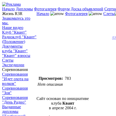
Начало
Дипломы
Фотогалерея
Форум
Доска объявлений
Серти
Жизнь R3R
Начало
Фотогалерея
Слеты
Знакомьтесь это
мы.
Наше видео
Клуб "Квант"
Радиоклуб "Квант"
<<
(Положение)
Документы
клуба "Квант"
"Квант" взносы
Слеты
Экспедиции
Соревнования
Соревнования
Просмотров:
783
"Идет охота на
волков"
Нет описания
Соревнования
"Зоя"
Соревнования
Сайт основан по инициативе
"День Радио"
клуба
Квант
Выданные
в апреле 2004 г.
дипломы