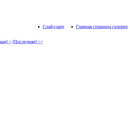
Слайд-шоу
Главная страница галереи
ая] >
[Последняя] >>