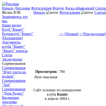
Начало
Дипломы
Фотогалерея
Форум
Доска объявлений
Серти
Жизнь R3R
Начало
Фотогалерея
Слеты
Знакомьтесь это
мы.
Наше видео
Клуб "Квант"
Радиоклуб "Квант"
<< [Первая]
< [Предыдущая]
(Положение)
Документы
клуба "Квант"
"Квант" взносы
Слеты
Экспедиции
Соревнования
Соревнования
Просмотров:
790
"Идет охота на
волков"
Нет описания
Соревнования
"Зоя"
Соревнования
Сайт основан по инициативе
"День Радио"
клуба
Квант
Выданные
в апреле 2004 г.
дипломы