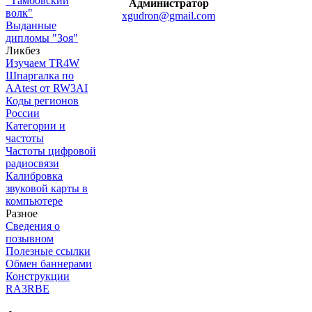
"Тамбовский
Администратор
волк"
xgudron@gmail.com
Выданные
дипломы "Зоя"
Ликбез
Изучаем TR4W
Шпаргалка по
AAtest от RW3AI
Коды регионов
России
Категории и
частоты
Частоты цифровой
радиосвязи
Калибровка
звуковой карты в
компьютере
Разное
Сведения о
позывном
Полезные ссылки
Обмен баннерами
Конструкции
RA3RBE