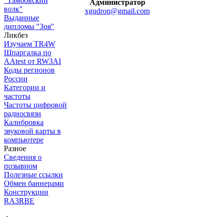
"Тамбовский
Администратор
волк"
xgudron@gmail.com
Выданные
дипломы "Зоя"
Ликбез
Изучаем TR4W
Шпаргалка по
AAtest от RW3AI
Коды регионов
России
Категории и
частоты
Частоты цифровой
радиосвязи
Калибровка
звуковой карты в
компьютере
Разное
Сведения о
позывном
Полезные ссылки
Обмен баннерами
Конструкции
RA3RBE