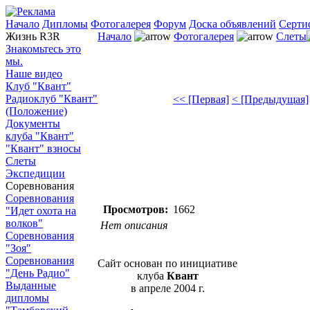
Начало
Дипломы
Фотогалерея
Форум
Доска объявлений
Серти
Жизнь R3R
Начало
Фотогалерея
Слеты
Знакомьтесь это
мы.
Наше видео
Клуб "Квант"
Радиоклуб "Квант"
<< [Первая]
< [Предыдущая]
(Положение)
Документы
клуба "Квант"
"Квант" взносы
Слеты
Экспедиции
Соревнования
Соревнования
Просмотров:
1662
"Идет охота на
волков"
Нет описания
Соревнования
"Зоя"
Соревнования
Сайт основан по инициативе
"День Радио"
клуба
Квант
Выданные
в апреле 2004 г.
дипломы