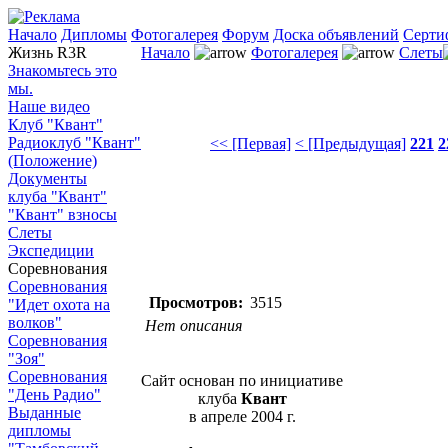
Начало
Дипломы
Фотогалерея
Форум
Доска объявлений
Серти
Жизнь R3R
Начало
Фотогалерея
Слеты
Знакомьтесь это
мы.
Наше видео
Клуб "Квант"
Радиоклуб "Квант"
<< [Первая]
< [Предыдущая]
221
2
(Положение)
Документы
клуба "Квант"
"Квант" взносы
Слеты
Экспедиции
Соревнования
Соревнования
Просмотров:
3515
"Идет охота на
волков"
Нет описания
Соревнования
"Зоя"
Соревнования
Сайт основан по инициативе
"День Радио"
клуба
Квант
Выданные
в апреле 2004 г.
дипломы