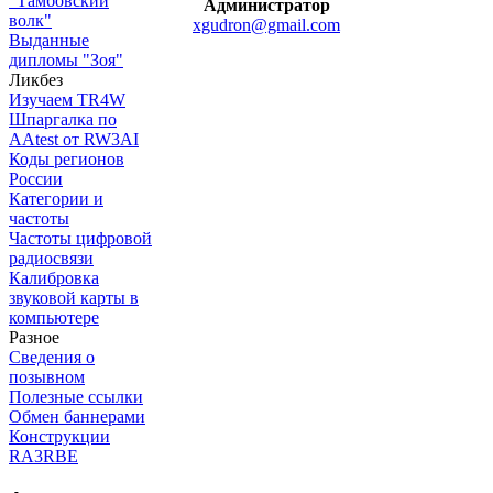
"Тамбовский
Администратор
волк"
xgudron@gmail.com
Выданные
дипломы "Зоя"
Ликбез
Изучаем TR4W
Шпаргалка по
AAtest от RW3AI
Коды регионов
России
Категории и
частоты
Частоты цифровой
радиосвязи
Калибровка
звуковой карты в
компьютере
Разное
Сведения о
позывном
Полезные ссылки
Обмен баннерами
Конструкции
RA3RBE