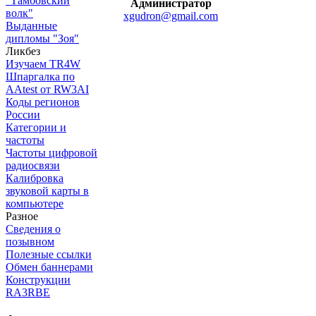
"Тамбовский
Администратор
волк"
xgudron@gmail.com
Выданные
дипломы "Зоя"
Ликбез
Изучаем TR4W
Шпаргалка по
AAtest от RW3AI
Коды регионов
России
Категории и
частоты
Частоты цифровой
радиосвязи
Калибровка
звуковой карты в
компьютере
Разное
Сведения о
позывном
Полезные ссылки
Обмен баннерами
Конструкции
RA3RBE