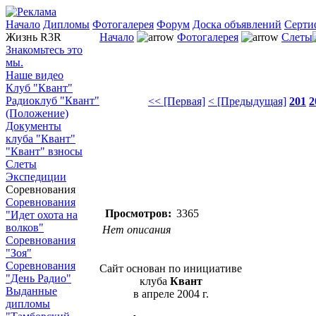
Начало
Дипломы
Фотогалерея
Форум
Доска объявлений
Серти
Жизнь R3R
Начало
Фотогалерея
Слеты
Знакомьтесь это
мы.
Наше видео
Клуб "Квант"
Радиоклуб "Квант"
<< [Первая]
< [Предыдущая]
201
2
(Положение)
Документы
клуба "Квант"
"Квант" взносы
Слеты
Экспедиции
Соревнования
Соревнования
Просмотров:
3365
"Идет охота на
волков"
Нет описания
Соревнования
"Зоя"
Соревнования
Сайт основан по инициативе
"День Радио"
клуба
Квант
Выданные
в апреле 2004 г.
дипломы