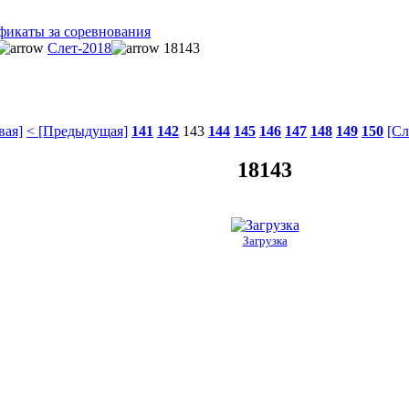
фикаты за соревнования
Слет-2018
18143
вая]
< [Предыдущая]
141
142
143
144
145
146
147
148
149
150
[Сл
18143
Загрузка