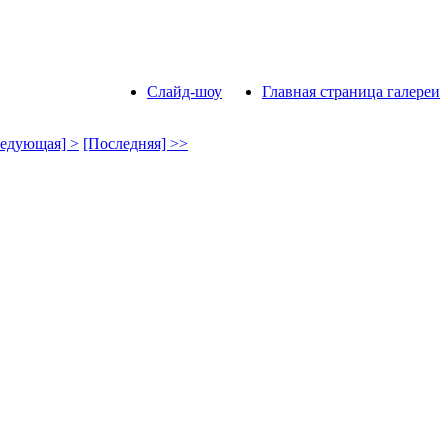
Слайд-шоу
Главная страница галереи
едующая] >
[Последняя] >>