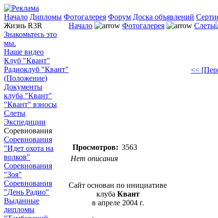
Начало
Дипломы
Фотогалерея
Форум
Доска объявлений
Серти
Жизнь R3R
Начало
Фотогалерея
Слеты
Знакомьтесь это
мы.
Наше видео
Клуб "Квант"
Радиоклуб "Квант"
<< [Пер
(Положение)
Документы
клуба "Квант"
"Квант" взносы
Слеты
Экспедиции
Соревнования
Соревнования
Просмотров:
3563
"Идет охота на
волков"
Нет описания
Соревнования
"Зоя"
Соревнования
Сайт основан по инициативе
"День Радио"
клуба
Квант
Выданные
в апреле 2004 г.
дипломы