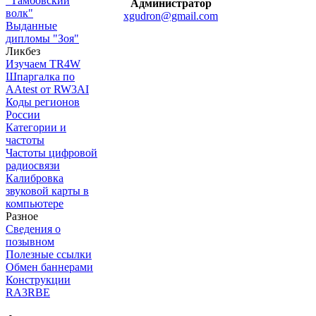
"Тамбовский
Администратор
волк"
xgudron@gmail.com
Выданные
дипломы "Зоя"
Ликбез
Изучаем TR4W
Шпаргалка по
AAtest от RW3AI
Коды регионов
России
Категории и
частоты
Частоты цифровой
радиосвязи
Калибровка
звуковой карты в
компьютере
Разное
Сведения о
позывном
Полезные ссылки
Обмен баннерами
Конструкции
RA3RBE