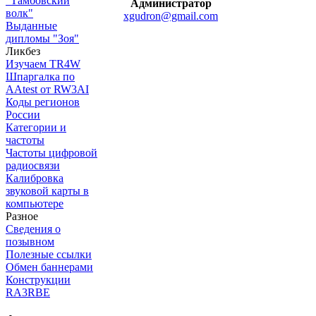
"Тамбовский
Администратор
волк"
xgudron@gmail.com
Выданные
дипломы "Зоя"
Ликбез
Изучаем TR4W
Шпаргалка по
AAtest от RW3AI
Коды регионов
России
Категории и
частоты
Частоты цифровой
радиосвязи
Калибровка
звуковой карты в
компьютере
Разное
Сведения о
позывном
Полезные ссылки
Обмен баннерами
Конструкции
RA3RBE