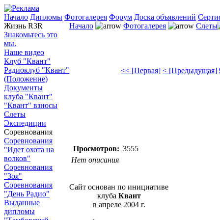
Начало
Дипломы
Фотогалерея
Форум
Доска объявлений
Серти
Жизнь R3R
Начало
Фотогалерея
Слеты
Знакомьтесь это
мы.
Наше видео
Клуб "Квант"
Радиоклуб "Квант"
<< [Первая]
< [Предыдущая]
(Положение)
Документы
клуба "Квант"
"Квант" взносы
Слеты
Экспедиции
Соревнования
Соревнования
Просмотров:
3555
"Идет охота на
волков"
Нет описания
Соревнования
"Зоя"
Соревнования
Сайт основан по инициативе
"День Радио"
клуба
Квант
Выданные
в апреле 2004 г.
дипломы