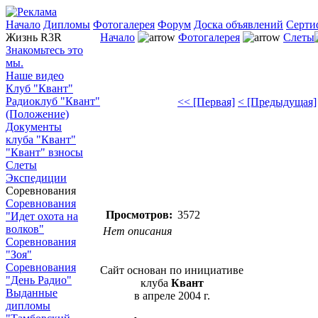
Начало
Дипломы
Фотогалерея
Форум
Доска объявлений
Серти
Жизнь R3R
Начало
Фотогалерея
Слеты
Знакомьтесь это
мы.
Наше видео
Клуб "Квант"
Радиоклуб "Квант"
<< [Первая]
< [Предыдущая]
(Положение)
Документы
клуба "Квант"
"Квант" взносы
Слеты
Экспедиции
Соревнования
Соревнования
Просмотров:
3572
"Идет охота на
волков"
Нет описания
Соревнования
"Зоя"
Соревнования
Сайт основан по инициативе
"День Радио"
клуба
Квант
Выданные
в апреле 2004 г.
дипломы