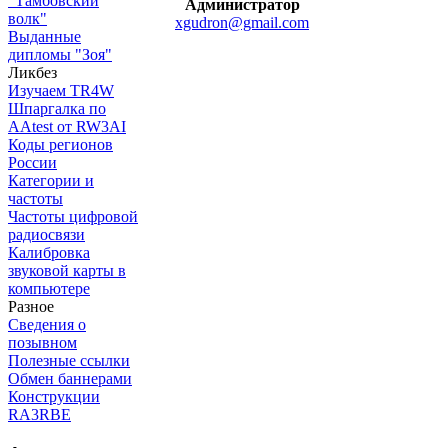
"Тамбовский
Администратор
волк"
xgudron@gmail.com
Выданные
дипломы "Зоя"
Ликбез
Изучаем TR4W
Шпаргалка по
AAtest от RW3AI
Коды регионов
России
Категории и
частоты
Частоты цифровой
радиосвязи
Калибровка
звуковой карты в
компьютере
Разное
Сведения о
позывном
Полезные ссылки
Обмен баннерами
Конструкции
RA3RBE