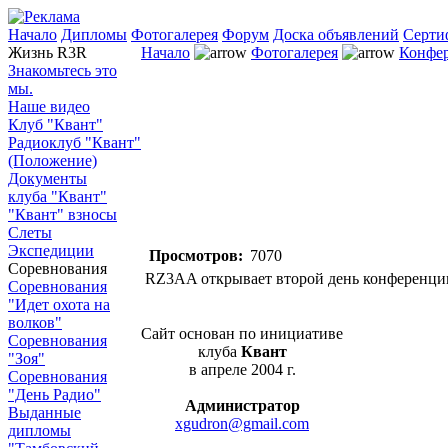
Начало
Дипломы
Фотогалерея
Форум
Доска объявлений
Серти
Жизнь R3R
Начало
Фотогалерея
Конфе
Знакомьтесь это
мы.
Наше видео
Клуб "Квант"
Радиоклуб "Квант"
(Положение)
Документы
клуба "Квант"
"Квант" взносы
Слеты
Экспедиции
Просмотров:
7070
Соревнования
RZ3AA открывает второй день конференци
Соревнования
"Идет охота на
волков"
Сайт основан по инициативе
Соревнования
клуба
Квант
"Зоя"
в апреле 2004 г.
Соревнования
"День Радио"
Администратор
Выданные
xgudron@gmail.com
дипломы