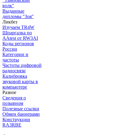
"Тамбовский
волк"
Выданные
дипломы "Зоя"
Ликбез
Изучаем TR4W
Шпаргалка по
AAtest от RW3AI
Коды регионов
России
Категории и
частоты
Частоты цифровой
радиосвязи
Калибровка
звуковой карты в
компьютере
Разное
Сведения о
позывном
Полезные ссылки
Обмен баннерами
Конструкции
RA3RBE