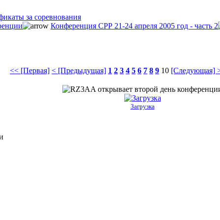
фикаты за соревнования
ренции
Конференция СРР 21-24 апреля 2005 год - часть 2
<< [Первая]
< [Предыдущая]
1
2
3
4
5
6
7
8
9
10
[Следующая] 
Загрузка
и