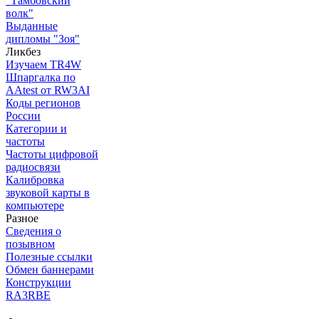
"Тамбовский
волк"
Выданные
дипломы "Зоя"
Ликбез
Изучаем TR4W
Шпаргалка по
AAtest от RW3AI
Коды регионов
России
Категории и
частоты
Частоты цифровой
радиосвязи
Калибровка
звуковой карты в
компьютере
Разное
Сведения о
позывном
Полезные ссылки
Обмен баннерами
Конструкции
RA3RBE