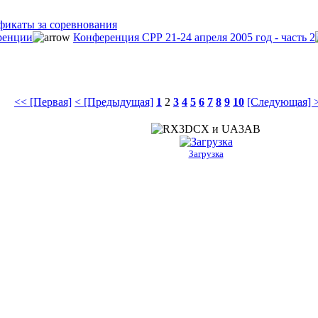
фикаты за соревнования
ренции
Конференция СРР 21-24 апреля 2005 год - часть 2
<< [Первая]
< [Предыдущая]
1
2
3
4
5
6
7
8
9
10
[Следующая] 
Загрузка