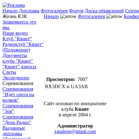
Начало
Дипломы
Фотогалерея
Форум
Доска объявлений
Серти
Жизнь R3R
Начало
Фотогалерея
Конфе
Знакомьтесь это
мы.
Наше видео
Клуб "Квант"
Радиоклуб "Квант"
(Положение)
Документы
клуба "Квант"
"Квант" взносы
Слеты
Экспедиции
Просмотров:
7007
Соревнования
RX3DCX и UA3AB
Соревнования
"Идет охота на
волков"
Сайт основан по инициативе
Соревнования
клуба
Квант
"Зоя"
в апреле 2004 г.
Соревнования
"День Радио"
Администратор
Выданные
xgudron@gmail.com
дипломы