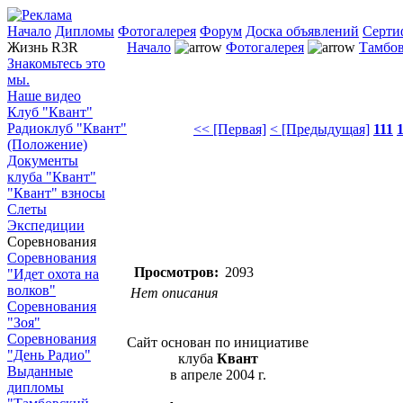
Начало
Дипломы
Фотогалерея
Форум
Доска объявлений
Серти
Жизнь R3R
Начало
Фотогалерея
Тамбов
Знакомьтесь это
мы.
Наше видео
Клуб "Квант"
Радиоклуб "Квант"
<< [Первая]
< [Предыдущая]
111
(Положение)
Документы
клуба "Квант"
"Квант" взносы
Слеты
Экспедиции
Соревнования
Соревнования
Просмотров:
2093
"Идет охота на
волков"
Нет описания
Соревнования
"Зоя"
Соревнования
Сайт основан по инициативе
"День Радио"
клуба
Квант
Выданные
в апреле 2004 г.
дипломы