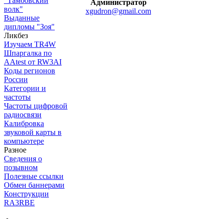
"Тамбовский
Администратор
волк"
xgudron@gmail.com
Выданные
дипломы "Зоя"
Ликбез
Изучаем TR4W
Шпаргалка по
AAtest от RW3AI
Коды регионов
России
Категории и
частоты
Частоты цифровой
радиосвязи
Калибровка
звуковой карты в
компьютере
Разное
Сведения о
позывном
Полезные ссылки
Обмен баннерами
Конструкции
RA3RBE