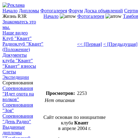
Начало
Дипломы
Фотогалерея
Форум
Доска объявлений
Серти
Жизнь R3R
Начало
Фотогалерея
Тамбов
Знакомьтесь это
мы.
Наше видео
Клуб "Квант"
Радиоклуб "Квант"
<< [Первая]
< [Предыдущая]
(Положение)
Документы
клуба "Квант"
"Квант" взносы
Слеты
Экспедиции
Соревнования
Соревнования
Просмотров:
2253
"Идет охота на
волков"
Нет описания
Соревнования
"Зоя"
Соревнования
Сайт основан по инициативе
"День Радио"
клуба
Квант
Выданные
в апреле 2004 г.
дипломы