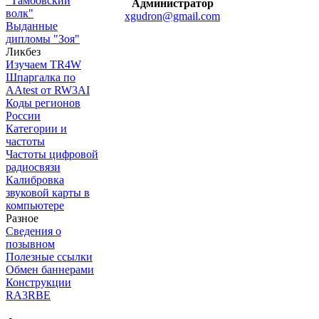
"Тамбовский
Администратор
волк"
xgudron@gmail.com
Выданные
дипломы "Зоя"
Ликбез
Изучаем TR4W
Шпаргалка по
AAtest от RW3AI
Коды регионов
России
Категории и
частоты
Частоты цифровой
радиосвязи
Калибровка
звуковой карты в
компьютере
Разное
Сведения о
позывном
Полезные ссылки
Обмен баннерами
Конструкции
RA3RBE