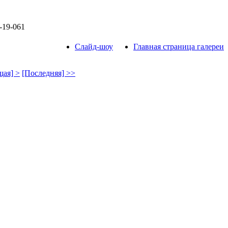
-19-061
Слайд-шоу
Главная страница галереи
ая] >
[Последняя] >>