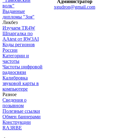
"Тамбовский
Администратор
волк"
xgudron@gmail.com
Выданные
дипломы "Зоя"
Ликбез
Изучаем TR4W
Шпаргалка по
AAtest от RW3AI
Коды регионов
России
Категории и
частоты
Частоты цифровой
радиосвязи
Калибровка
звуковой карты в
компьютере
Разное
Сведения о
позывном
Полезные ссылки
Обмен баннерами
Конструкции
RA3RBE