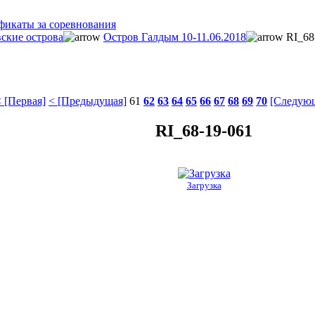
фикаты за соревнования
ские острова
Остров Галдым 10-11.06.2018
RI_68
 [Первая]
< [Предыдущая]
61
62
63
64
65
66
67
68
69
70
[Следующ
RI_68-19-061
Загрузка