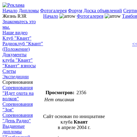
Начало
Дипломы
Фотогалерея
Форум
Доска объявлений
Серти
Жизнь R3R
Начало
Фотогалерея
Тамбов
Знакомьтесь это
мы.
Наше видео
Клуб "Квант"
Радиоклуб "Квант"
<<
(Положение)
Документы
клуба "Квант"
"Квант" взносы
Слеты
Экспедиции
Соревнования
Соревнования
Просмотров:
2356
"Идет охота на
волков"
Нет описания
Соревнования
"Зоя"
Соревнования
Сайт основан по инициативе
"День Радио"
клуба
Квант
Выданные
в апреле 2004 г.
дипломы