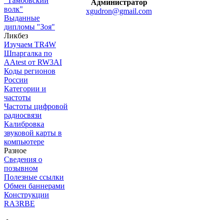
"Тамбовский
Администратор
волк"
xgudron@gmail.com
Выданные
дипломы "Зоя"
Ликбез
Изучаем TR4W
Шпаргалка по
AAtest от RW3AI
Коды регионов
России
Категории и
частоты
Частоты цифровой
радиосвязи
Калибровка
звуковой карты в
компьютере
Разное
Сведения о
позывном
Полезные ссылки
Обмен баннерами
Конструкции
RA3RBE