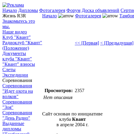
Начало
Дипломы
Фотогалерея
Форум
Доска объявлений
Серти
Жизнь R3R
Начало
Фотогалерея
Тамбов
Знакомьтесь это
мы.
Наше видео
Клуб "Квант"
Радиоклуб "Квант"
<< [Первая]
< [Предыдущая]
(Положение)
Документы
клуба "Квант"
"Квант" взносы
Слеты
Экспедиции
Соревнования
Соревнования
Просмотров:
2357
"Идет охота на
волков"
Нет описания
Соревнования
"Зоя"
Соревнования
Сайт основан по инициативе
"День Радио"
клуба
Квант
Выданные
в апреле 2004 г.
дипломы