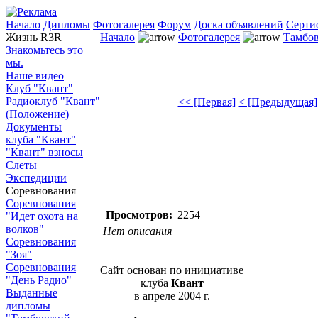
Начало
Дипломы
Фотогалерея
Форум
Доска объявлений
Серти
Жизнь R3R
Начало
Фотогалерея
Тамбов
Знакомьтесь это
мы.
Наше видео
Клуб "Квант"
Радиоклуб "Квант"
<< [Первая]
< [Предыдущая]
(Положение)
Документы
клуба "Квант"
"Квант" взносы
Слеты
Экспедиции
Соревнования
Соревнования
Просмотров:
2254
"Идет охота на
волков"
Нет описания
Соревнования
"Зоя"
Соревнования
Сайт основан по инициативе
"День Радио"
клуба
Квант
Выданные
в апреле 2004 г.
дипломы