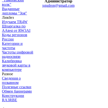
"Тамбовский
Администратор
волк"
xgudron@gmail.com
Выданные
дипломы "Зоя"
Ликбез
Изучаем TR4W
Шпаргалка по
AAtest от RW3AI
Коды регионов
России
Категории и
частоты
Частоты цифровой
радиосвязи
Калибровка
звуковой карты в
компьютере
Разное
Сведения о
позывном
Полезные ссылки
Обмен баннерами
Конструкции
RA3RBE