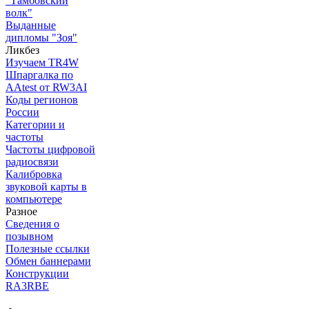
"Тамбовский
волк"
Выданные
дипломы "Зоя"
Ликбез
Изучаем TR4W
Шпаргалка по
AAtest от RW3AI
Коды регионов
России
Категории и
частоты
Частоты цифровой
радиосвязи
Калибровка
звуковой карты в
компьютере
Разное
Сведения о
позывном
Полезные ссылки
Обмен баннерами
Конструкции
RA3RBE