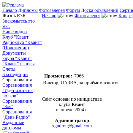
Начало
Дипломы
Фотогалерея
Форум
Доска объявлений
Серти
Жизнь R3R
Начало
Фотогалерея
Конфе
Знакомьтесь это
мы.
Наше видео
Клуб "Квант"
Радиоклуб "Квант"
(Положение)
Документы
клуба "Квант"
"Квант" взносы
Слеты
Экспедиции
Просмотров:
7066
Соревнования
Виктор, UA3RA, за приёмом взносов
Соревнования
"Идет охота на
волков"
Сайт основан по инициативе
Соревнования
клуба
Квант
"Зоя"
в апреле 2004 г.
Соревнования
"День Радио"
Администратор
Выданные
xgudron@gmail.com
дипломы