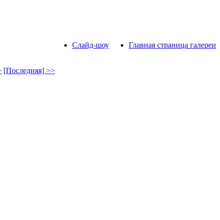
Слайд-шоу
Главная страница галереи
>
[Последняя] >>