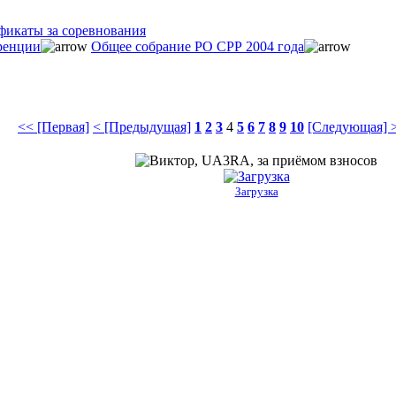
фикаты за соревнования
ренции
Общее собрание РО СРР 2004 года
<< [Первая]
< [Предыдущая]
1
2
3
4
5
6
7
8
9
10
[Следующая] 
Загрузка