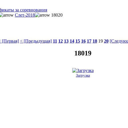
фикаты за соревнования
Слет-2018
18020
 [Первая]
< [Предыдущая]
11
12
13
14
15
16
17
18
19
20
[Следующ
18019
Загрузка