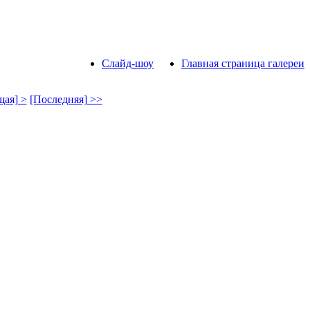
Слайд-шоу
Главная страница галереи
ая] >
[Последняя] >>