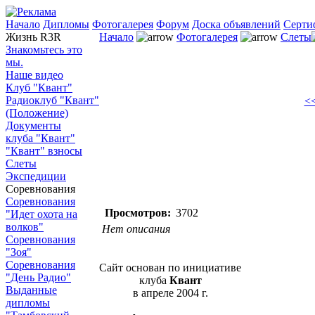
Начало
Дипломы
Фотогалерея
Форум
Доска объявлений
Серти
Жизнь R3R
Начало
Фотогалерея
Слеты
Знакомьтесь это
мы.
Наше видео
Клуб "Квант"
Радиоклуб "Квант"
<<
(Положение)
Документы
клуба "Квант"
"Квант" взносы
Слеты
Экспедиции
Соревнования
Соревнования
Просмотров:
3702
"Идет охота на
волков"
Нет описания
Соревнования
"Зоя"
Соревнования
Сайт основан по инициативе
"День Радио"
клуба
Квант
Выданные
в апреле 2004 г.
дипломы