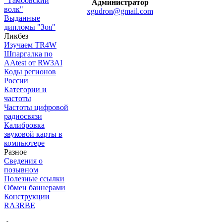
"Тамбовский
Администратор
волк"
xgudron@gmail.com
Выданные
дипломы "Зоя"
Ликбез
Изучаем TR4W
Шпаргалка по
AAtest от RW3AI
Коды регионов
России
Категории и
частоты
Частоты цифровой
радиосвязи
Калибровка
звуковой карты в
компьютере
Разное
Сведения о
позывном
Полезные ссылки
Обмен баннерами
Конструкции
RA3RBE